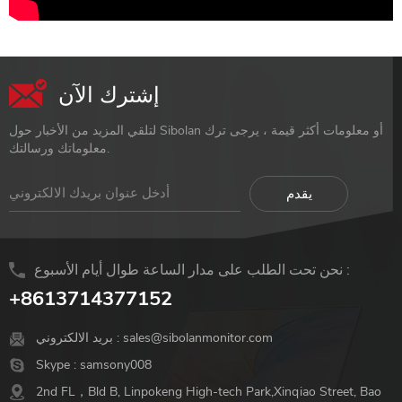
إشترك الآن
لتلقي المزيد من الأخبار حول Sibolan أو معلومات أكثر قيمة ، يرجى ترك
معلوماتك ورسالتك.
نحن تحت الطلب على مدار الساعة طوال أيام الأسبوع :
+8613714377152
sales@sibolanmonitor.com
بريد الالكتروني :
Skype :
samsony008
2nd FL，Bld B, Linpokeng High-tech Park,Xinqiao Street, Bao