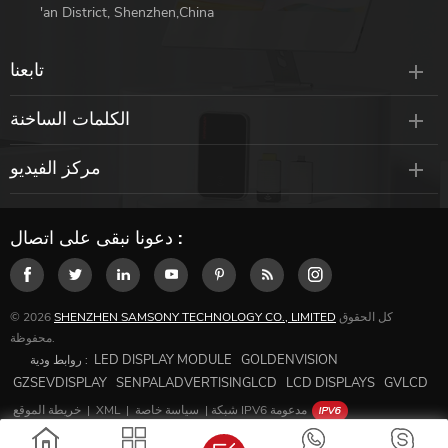
'an District, Shenzhen,China
تابعنا
الكلمات الساخنة
مركز الفيديو
دعونا نبقى على اتصال :
كل الحقوق
SHENZHEN SAMSONY TECHNOLOGY CO., LIMITED
© 2026
محفوظة.
LED DISPLAY MODULE
GOLDENVISION
روابط ودية :
GZSEVDISPLAY
SENPALADVERTISINGLCD
LCD DISPLAYS
GVLCD
شبكة IPV6 مدعومة
|
سياسة خاصة
|
XML
|
خريطة الموقع