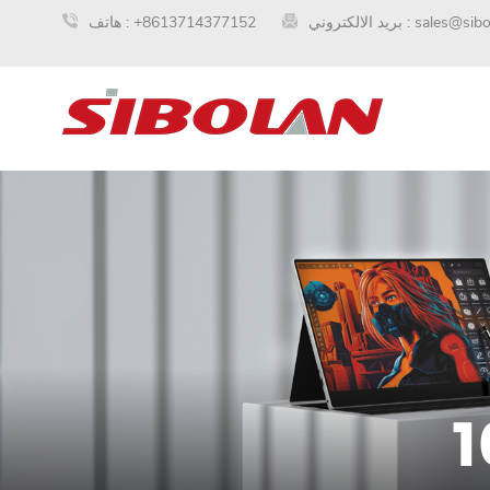
sales@sib
بريد الالكتروني :
+8613714377152
هاتف :