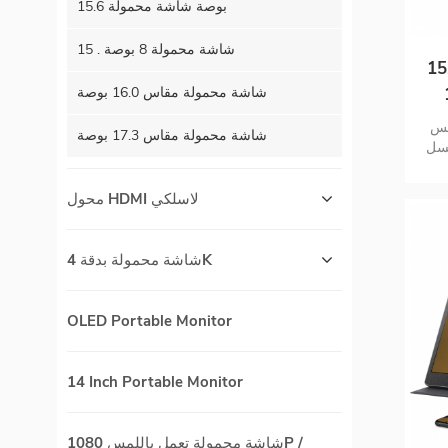
15.6 بوصة شاشة محمولة
15 . شاشة محمولة 8 بوصة
 تعمل باللمس 15.6
شاشة محمولة مقاس 16.0 بوصة
شة
فر
FHD
شاشة محمولة مقاس 17.3 بوصة
 بكسل (262K (6 بت))
USB T مع كابل
 ينقل إشارات
محول HDMI لاسلكي
مل:
جم ، نحيف للغاية 5 مم ،
ت
شاشة محمولة بدقة 4K
كمبيوتر
OLED Portable Monitor
14 Inch Portable Monitor
شاشة محمولة تعمل باللمس 1080P /