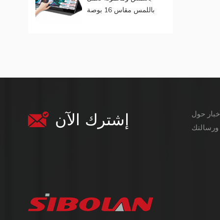
باللمس مقاس 16 بوصة
(تعمل باللمس لنظام
التشغيل Mac OS /
Surface Pro)
إشترك الآن
معلومات أكثر قيمة ،