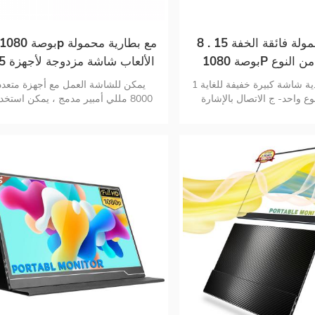
شاشة محمولة فائقة الخفة 15 . 8
بوصة 1080P من النوع C FHD
PS5 الألعاب
HDR
الكمبيوتر المحمول
ثلاثة مواد مادية شاشة كبيرة خفيفة للغاية 1
يمكن للشاشة العمل مع أجهزة متعدد
اً نوع واحد- ج الاتصال بالإشارة
8000 مللي أمبير مدمج ، يمكن استخد
والطاقة
لمدة تصل إ
و 1.98 رطل خفيف الوزن وسهل الح
ومصمم جيدًا لرحلات العمل والسفر
والألعاب