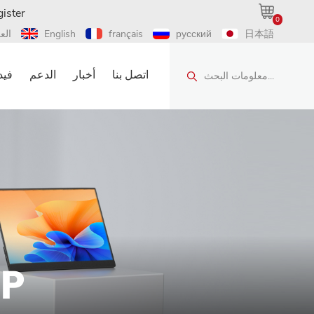
ister
0
日本語
русский
français
English
الع
اتصل بنا
أخبار
الدعم
فيد
معلومات البحث...
شاشة محمولة 1080P