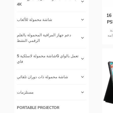
4K
16 بوصة 1080p مع بطارية محمولة
شاشة محمولة للألعاب
 شاشة مزدوجة لأجهزة
ة
دعم جهاز المراقبة المحمولة بالقلم
امه
لى 3-4 ساعات فقط 0.35 بوصة
الرقمي النشط
مل
شاشة محمولة لاسلكية 5G تعمل بالواي
فاي
شاشة محمولة ذات دوران تلقائي
مستلزمات
PORTABLE PROJECTOR