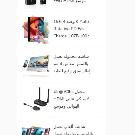
FHD HDMI موسع
صوت فيديو من هاتف
محمول إلى تلفزيون
15.6 بوصة 4K Auto-
بروجيكتور للألعاب 0
Rotating PD Fast
كمون
Charge 1.07B 100٪
DCI-P3 Color Gamut
Battery build in Touch
شاشة محمولة تعمل
Portable Monitor
باللمس مقاس 4 مم
لأجهزة الكمبيوتر
بإطار ضيق رفيع للغاية
المحمول
مقاس 15 . مقاس 6
بوصات بدقة 1080
4k @ 60hz محول
بكسل
HDMI لاسلكي ثنائي
الهوائي وموسع
لمخرجات الفيديو
المزدوجة
شاشة ألعاب تعمل
باللمس ومحمولة تعمل