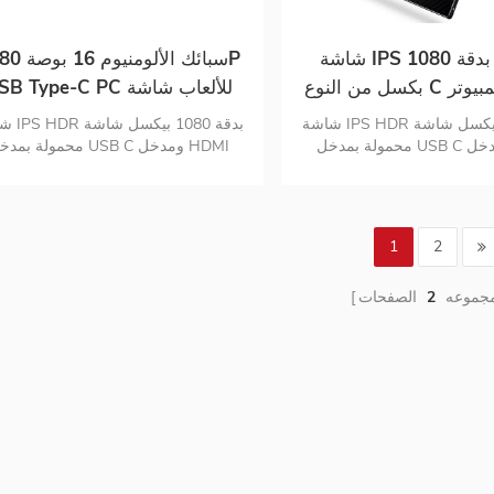
شاشة IPS محمولة بدقة 1080
سبائك الألومنيو
بكسل من النوع C لألعاب الكمبيوتر
USB Type-C PC للألعاب شا
مقاس 16 بوصة لأجهزة الكمبيوتر
IPS المحمولة
شاشة IPS HDR بدقة 1080 بيكسل شاشة
شاشة PS HDR
ول للهواتف الذكية
محمولة بمدخل USB C ومدخل HDMI
محمولة بمدخل USB C ومدخل I
كمبيوتر تصميم رقيقة جدا تبلغ
صغير جودة عالية تصميم سبائك الألومن
لة 1 . 63 رطلاً فقط
1
2
مجموعه
2
الصفحات