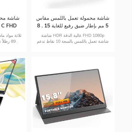
شاشة محمولة تعمل باللمس مقاس
5 مم بإطار ضيق رفيع للغاية 15 . 8
بوصة 1080 بكسل تعمل باللمس
شاشة HDR عالية الدقة FHD 1080p
شاشة تعمل باللمس بالسعة 10 نقاط تدعم
. 89 رطل
قائمة اللمس شاشة تعمل باللمس تدعم
نظام التشغيل MAS مزدوج usb c و mini
hd مدخلات رصد