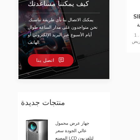
كيف يمكننا مساعدتك
لكي 60
يمكنك الاتصال بنا بأي طريقة تناسبك.
ة
نحن متواجدون على مدار الساعة طوال
أيام الأسبوع عبر البريد الإلكتروني أو
1 . سرعات متقدمة لتقنية نقل الموجة 60
لكي
طاق عريض
الهاتف.
ة وغير
غوط
ي
اتصل بنا
للألعاب والبث ؛ 3 . دقة تصل إلى 1920 ×
1080 @ 60 هرتز , توسع الإشارات حتى 5
hdmi
dolby digital / DTS | D
سلكي مغلق
دعم
منتجات جديدة
محمول ,
 PS5 ,
ت /
جي عرض
جهاز عرض محمول
لي
عالي الجودة سعر
الدقة / شاشة محمولة بدون كابل ؛ 7 .
المصنع LCD لتلفزيون