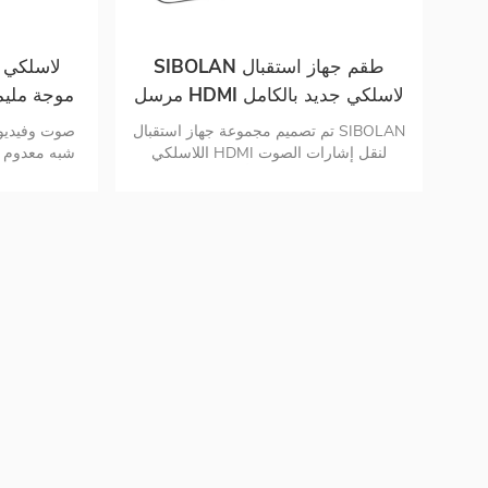
wifi أو التطبيق مناسب للاستخدام جهاز
عالية ا
استقبال واحد إلى 7 أجهزة إرسال كحد
SIBOLAN طقم جهاز استقبال
أقصى
إلى 7 أجهزة إرسال كحد أقصى
مرسل HDMI لاسلكي جديد بالكامل
موجة مليمت
تم تصميم مجموعة جهاز استقبال SIBOLAN
اللاسلكي HDMI لنقل إشارات الصوت
والفيديو HDMI أو USB-C (البرق) لاسلكيًا
بتردد
من مصادر HDMI أو USB-C (البرق) إلى
شاشات HDMI ضمن خط رؤية مباشر على
بعد 5 أمتار بدون تأخير! تجربة دقة فيديو
المصدر / 
1080p @ 60hz مع زمن انتقال صفري , مما
يجعله جهازًا مثاليًا لتطبيقات سطح المكتب أو
96 جيجابت
العروض التقديمية والألعاب . فهو يدعم
تنسيقات الصوت الرقمية عالية الدقة مثل
تصميم مضغوط
dolby , true HD , و DTS-HD , حتى لا
, جهاز إرسال
يضطر المستخدمون إلى التضحية بتجربة
المشاهدة من أجل الراحة . لماذا الاختيار
يدعم تنسيق صوت ستيريو LPCM
مجموعة جهاز استقبال جهاز إرسال لاسلكي
عالي الدقة من سيبولان بدلاً من دونجل
عرض wifi؟ * لا يوجد زمن انتقال * لا يوجد
ضغط * لا تشويش * عرض نطاق نقل واسع