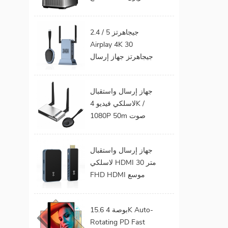
مج ,
الهاتف المحمول يدعم
ن
1080P أندرويد 9.0 16
لطاقة
2.4 / 5 جيجاهرتز
ار المتردد ؛
جيجابايت 32 جيجابايت
فائق
Airplay 4K 30
واي فاي المسرح
؛
جيجاهرتز جهاز إرسال
المنزلي
الفيديو الصوت إلى
شاشة التلفزيون يدعم
جهاز إرسال واستقبال
جهاز إرسال واستقبال
لاسلكي فيديو 4K /
HDMI لاسلكي
1080P 50m صوت
وفيديو لاسلكي لجهاز
عرض التلفزيون
جهاز إرسال واستقبال
لاسلكي HDMI 30 متر
FHD HDMI موسع
صوت فيديو من هاتف
محمول إلى تلفزيون
15.6 بوصة 4K Auto-
بروجيكتور للألعاب 0
Rotating PD Fast
كمون