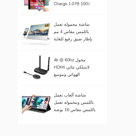
Charge 1.07B 100٪
DCI-P3 Color Gamut
Battery build in Touch
شاشة محمولة تعمل
Portable Monitor
باللمس مقاس 4 مم
لأجهزة الكمبيوتر
بإطار ضيق رفيع للغاية
المحمول
مقاس 15 . مقاس 6
بوصات بدقة 1080
4k @ 60hz محول
بكسل
HDMI لاسلكي ثنائي
الهوائي وموسع
لمخرجات الفيديو
المزدوجة
شاشة ألعاب تعمل
باللمس ومحمولة تعمل
باللمس مقاس 16 بوصة
(تعمل باللمس لنظام
التشغيل Mac OS /
Surface Pro)