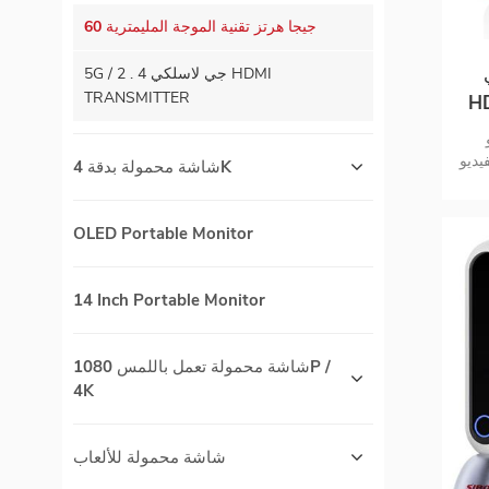
60 جيجا هرتز تقنية الموجة المليمترية
5G / 2 . 4 جي لاسلكي HDMI
TRANSMITTER
F موسع
لى
يديو
شاشة محمولة بدقة 4K
أو المؤتمرات 30m نقل لمسافات طويلة جدا
 انتقال 60 جيجا
نطاق
OLED Portable Monitor
ي
 كمية كبيرة ،
د
14 Inch Portable Monitor
شاشة محمولة تعمل باللمس 1080P /
4K
شاشة محمولة للألعاب