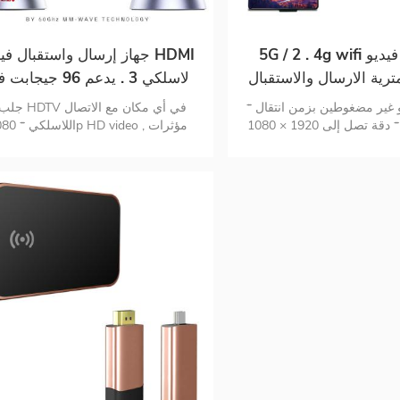
لتوصيل والتشغيل لا يحتاج إلى WiFi
أو التطبيق سهل الاستخدام 1 جهاز استقبال
5G / 2 . 4g wifi لاسلكي فيديو
جهاز إرسال واستقبال فيديو I
رية الارسال والاستقبال
لاسلكي 3 . يدعم 96 جيجا
عدة
* صوت وفيديو غير مضغوطين بزمن انتقال
30 هرتز
شبه معدوم * دقة تصل إلى 1920 × 1080
اللاسلكي *  HD video
 60 هرتز * الحد الأدنى من التداخل مع
صوتية ممتازة * 0 كمون للبث المبا
أجهزة wifi الموجودة عبر تردد لاسلكي 60
واللعبة * لا يوجد wifi rebared وا
جيجاهرتز * أضواء حالة LED لاتصالات
والتشغيل * واجهة USB-C و MI
العرض والوصلة اللاسلكية ,
لاجتماعات المكتب * ضمان الخدمة
سرعات التكنولوجيا اللاسلكية تصل إلى 3 .
 * يدعم خيار الطاقة المزدوجة
عبر USB أو محول التيار المتردد المرفق *
 قابل للتركيب لسهولة الوضع
 واستقبال التوصيل والتشغيل *
يوسع الإشارات حتى 5 ميجا في الغرفة *