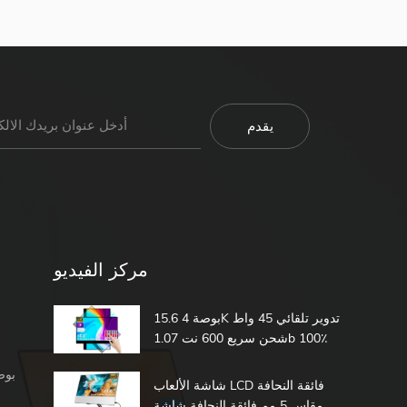
مركز الفيديو
15.6 بوصة 4K تدوير تلقائي 45 واط
شحن سريع 600 نت 1.07b 100٪
DCI-P3 مدمج في بطارية تعمل
شاشة محمولة 1080 بكسل
باللمس شاشة محمولة
شاشة الألعاب LCD فائقة النحافة
مقاس 5 مم فائقة النحافة شاشة