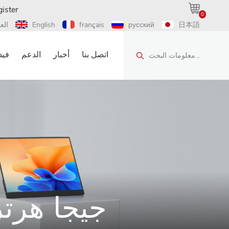
ister
0
日本語
русский
français
English
الع
اتصل بنا
أخبار
الدعم
فيد
معلومات البحث...
60 جيجا هر