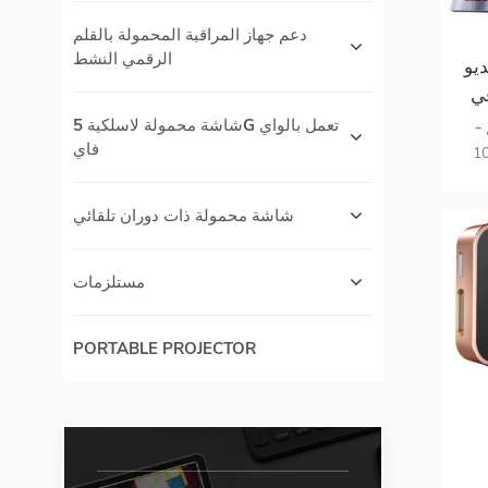
دعم جهاز المراقبة المحمولة بالقلم
الرقمي النشط
HDM
بت في
الثانية / 30 متر جهاز إرسال 4k @
شاشة محمولة لاسلكية 5G تعمل بالواي
* جلب HDTV في أي مكان مع الاتصال
فاي
1080p , مؤثرات
شر
لتوصيل
شاشة محمولة ذات دوران تلقائي
HD مزدوجة
مستلزمات
PORTABLE PROJECTOR