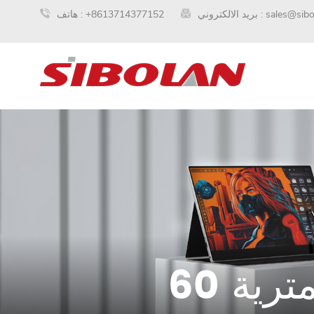
sales@sib
بريد الالكتروني :
+8613714377152
هاتف :
مترية