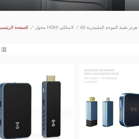
جا هرتز تقنية الموجة المليمترية
/
محول HDMI لاسلكي
/
الصفحة الرئيسية