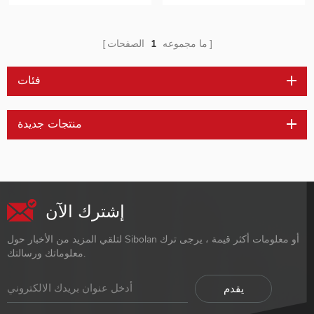
USB من النوع C للألعاب
بدقة 1080 بكسل لألعاب
الكمبيوتر الشخصي
الكمبيوتر 15 . شاشة IPS
محمولة مقاس 8 بوصات
ما مجموعه
1
الصفحات
لأجهزة الكمبيوتر المحمول
للهواتف الذكية
فئات
منتجات جديدة
إشترك الآن
لتلقي المزيد من الأخبار حول Sibolan أو معلومات أكثر قيمة ، يرجى ترك
معلوماتك ورسالتك.