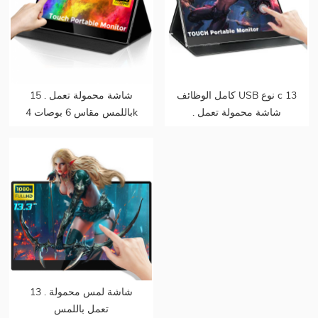
كامل الوظائف USB نوع c 13
15 . شاشة محمولة تعمل
. شاشة محمولة تعمل
باللمس مقاس 6 بوصات 4k
باللمس 3 بوصة لأجهزة
مدمجة للبطارية تدعم ps5
الكمبيوتر المحمول
تدعم mac touch
13 . شاشة لمس محمولة
تعمل باللمس