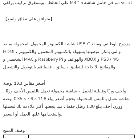
على الحائط ، ويستغرق تركيب براغي M4 * 5 مم في حامل شاشة vesa ؛
【متوافق على نطاق واسع】
شاشة الكمبيوتر المحمول المحمولة بمنفذ USB-C مزدوج الوظائف ومنفذ
HDMI ، والتي يمكن توصيلها بسهولة بالكمبيوتر المحمول والكمبيوتر
الشخصي و MAC و Raspberry Pi والهواتف و XBOX و PS3 / 4/5
والمفاتيح. لا حاجة للتطبيق ، سائق ، فقط قم بالتوصيل والتشغيل.
أصغر مقاس 13.3 بوصة
وأخف وزنًا وقابلية للحمل - شاشة محمولة تعمل باللمس الأخف وزنًا ،
شاشة تعمل باللمس المحمولة بحجم أصغر يبلغ 11.8 × 7.6 × 0.35 بوصة
ووزن أخف يبلغ 1.20 رطل فقط ، مما يجعلها أكثر ملاءمة لك لتحملها
واستخدامها عليها العمل أو السفر.
وصف المنتج