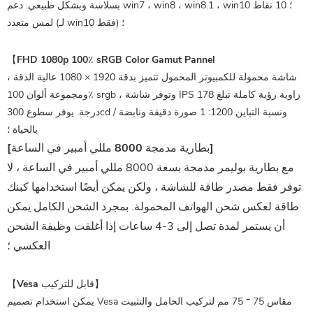
بسلاسة وبشكل طبيعي. دعم win7 ، win8 ، win8.1 ، win10 ؛ 10 نقاط
لمس متعدد (لـ win10 فقط) ؛
【FHD 1080p 100٪ sRGB Color Gamut Pannel
شاشة محمولة للكمبيوتر المحمول تتميز بدقة 1920 × 1080 عالية الدقة ،
ومجموعة ألوان 100٪ srgb ، وتوفر شاشة IPS زاوية رؤية كاملة تبلغ 178
درجة. يوفر سطوع 300cd / ونسبة التباين 1200: 1 صورة دقيقة ونابضة
بالحياة ؛
[بطارية مدمجة 8000 مللي أمبير في الساعة]
مع بطارية بوليمر مدمجة بسعة 8000 مللي أمبير في الساعة ، لا
توفر فقط مصدر طاقة للشاشة ، ولكن يمكن أيضًا استخدامها كبنك
طاقة لعكس شحن الهواتف المحمولة. بمجرد الشحن الكامل يمكن
أن يستمر لمدة تصل إلى 3-4 ساعات إذا أغلقت وظيفة الشحن
العكسي ؛
【Vesa قابل للتركيب】
يمكن استخدام تصميم Vesa مقاس 75 * 75 مم لتركيب الحامل والتثبيت