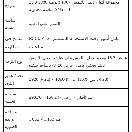
13.3 بوصة 1080p 100٪ مجموعة ألوان تعمل باللمس
نموذج
شاشة محمولة S15ec-1
شاشة
اللمس على الخلية
لمسية
8000 مللي أمبير وقت الاستخدام المستمر: 3-4
مدمج في
ساعات
البطارية
شاشة 13.3 بوصة تعمل باللمس على شاشة تعمل باللمس
نوع اللوحة
تصفيح كامل (عرض 16: 9) بإضاءة خلفية LED
الدقة / عمق
1920 (RGB) × 1080 (FHD) (100٪ من sRGB)
اللون
منطقة
293.76 × 165.24 مم (أفقي × رأسي)
نشطة
مساحة
0.051 × 0.153 مم
وحدة
الصورة