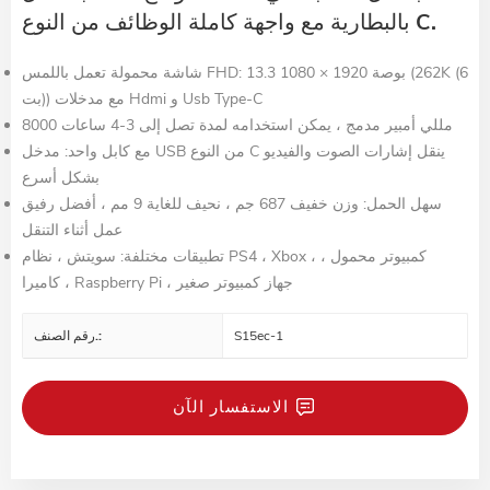
بالبطارية مع واجهة كاملة الوظائف من النوع C.
شاشة محمولة تعمل باللمس FHD: 13.3 بوصة 1920 × 1080 (262K (6
بت)) مع مدخلات Hdmi و Usb Type-C
8000 مللي أمبير مدمج ، يمكن استخدامه لمدة تصل إلى 3-4 ساعات
مع كابل واحد: مدخل USB من النوع C ينقل إشارات الصوت والفيديو
بشكل أسرع
سهل الحمل: وزن خفيف 687 جم ، نحيف للغاية 9 مم ، أفضل رفيق
عمل أثناء التنقل
تطبيقات مختلفة: سويتش ، نظام PS4 ، Xbox ، كمبيوتر محمول ،
كاميرا ، Raspberry Pi ، جهاز كمبيوتر صغير
S15ec-1
رقم الصنف.:
الاستفسار الآن