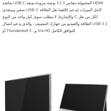
شاشة USB C المحمولة مقاس 13.3 بوصة مزودة بمنفذ HDMI
صغير ومنفذي USB-C كامل الميزات (يدعم كلاهما نقل الطاقة
والإشارة). لا يتطلب سوى كبل واحد من النوع C لكل من نقل
الطاقة والفيديو من جهازك المضيف ، والذي يدعم اتصال USB 3.1
أو Thunderbolt 3 ، و Via HD للتوافق الكامل.