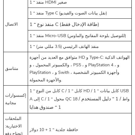
1 * منفذ HDMI صغير
1 * منفذ Type C (نقل بيانات الصوت والفيديو)
1 * منفذ نوع C (طاقة الإدخال فقط)
الاتصال
1 * منفذ Micro-USB (للتوصيل بلوحة المفاتيح والماوس)
1 * منفذ الهاتف الرئيسي (3.5 مللي متر)
متوافق مع العديد من أجهزة HD و Type-C: الهواتف الذكية
، والكمبيوتر المحمول ، و PS5 ، و PlayStation 4 ، و
متناسق
PlayStation ، و Swith ، وأجهزة الكمبيوتر الشخصية
والأجهزة المحمولة.
1 * كابل من النوع C / 1 * كابل HD / 1 * كابل بيانات USB
إكسسوارات
/ 1 * دليل المستخدم /
A إلى C / 1 * محول QC 18 واط
مجانية
1 * صندوق هدايا
الملحقات
الاختيارية:
حافظة جلدية * 1 + 10 دولار
(تحتاج دفع