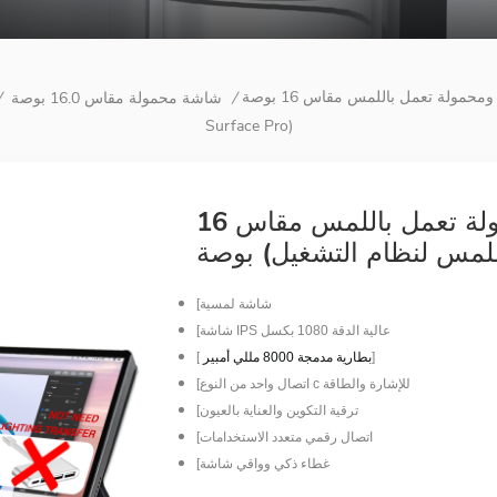
شاشة ألعاب تعمل باللمس ومحمولة تعمل باللمس مقاس 16 بوصة (تعمل باللمس لنظام التشغيل Mac OS /
شاشة محمولة مقاس 16.0 بوصة
/
/
Surface Pro)
شاشة ألعاب تعمل باللمس ومحمولة تعمل باللمس مقاس 16
[شاشة لمسية
[شاشة IPS عالية الدقة 1080 بكسل
]
بطارية مدمجة 8000 مللي أمبير
[
[اتصال واحد من النوع c للإشارة والطاقة
[ترقية التكوين والعناية بالعيون
[اتصال رقمي متعدد الاستخدامات
[غطاء ذكي وواقي شاشة