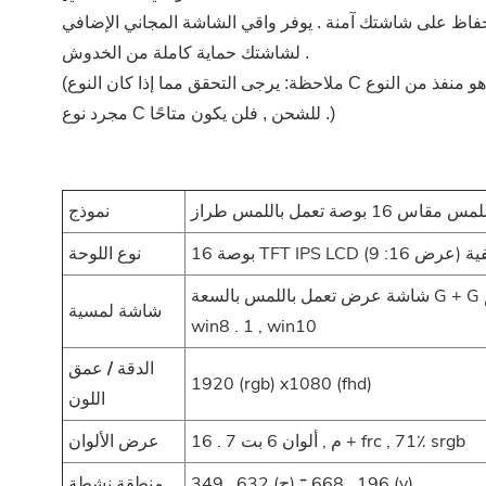
لحفاظ على شاشتك آمنة . يوفر واقي الشاشة المجاني الإضافي
لشاشتك حماية كاملة من الخدوش .
(ملاحظة: يرجى التحقق مما إذا كان النوع C لجهاز الكمبيوتر المحمول / الهاتف الخاص بك هو منفذ من النوع C كامل الميزات . إذا كان
مجرد نوع C للشحن , فلن يكون متاحًا .)
نموذج
نوع اللوحة
شاشة عرض تعمل باللمس بالسعة G + G كاملة الترقق , تدعم اللمس متعدد النقاط بـ 10 أصابع , دعم win8 ,
شاشة لمسية
win8 . 1 , win10
الدقة / عمق
1920 (rgb) x1080 (fhd)
اللون
16 . 7 م , ألوان 6 بت + frc , 71٪ srgb
عرض الألوان
349 . 632 (ح) * 196 . 668 (v)
منطقة نشطة