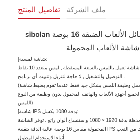
ملف الشركة
تفاصيل المنتج
sibolan وقت الاستجابة السريع شاشات الكريستال السائل الألعاب الضيقة 16 بوصة
اشة الألعاب المحمولة
[شاشة لمسية:
شاشة تعمل باللمس بالسعة المسقطة , لمس متعدد 10 نقاط (لنظام windows10 فقط) ؛ دعم windows7 , win8 , win8 . 1 , win10 ؛
التوصيل والتشغيل , لا حاجة لتنزيل وتثبيت أي برنامج .
(ملاحظة , تعمل وظيفة اللمس بشكل جيد فقط عندما تقوم بضبط شاشة SIBOLAN كنموذج نسخ يعرض نفس المحتوى مع شاشة
ة الألعاب والهاتف المحمول بدون وظيفة من النوع C المميزات الكاملة الحصول على وظيفة
اللمس)
[شاشة IPS بدقة 1080 بكسل:
توفر الشاشة المحمولة صورة حية وتجربة مشاهدة غامرة حقًا مع مرئيات مذهلة بدقة 1920 × 1080 واستنساخ ألوان رائع . توفر الشاشة
المحمولة مقاس 16 بوصة عالية الدقة بتقنية IPS زاوية عرض كاملة تبلغ 178 درجة وتقنية للعناية بالعين تحافظ على عينيك من التعب
أثناء الاستخدام المطول .