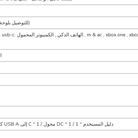
* منفذ micro-usb * 1 (للتوصيل بلوحة المفاتيح والماوس)
م
ا
كابل من النوع c * 1 / كابل HDMI * 1 / كابل USB A إلى C * 1 / محول DC * 1 / دليل المستخدم * 1