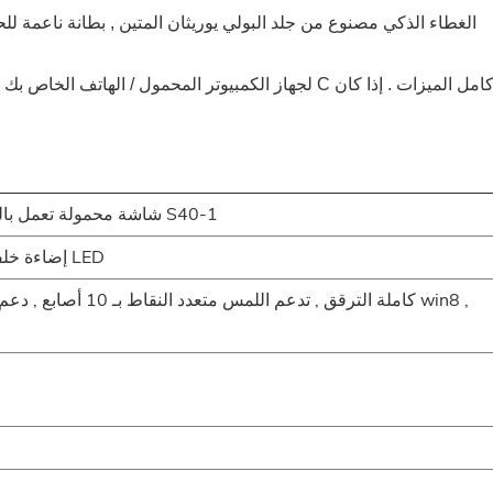
الغطاء الذكي مصنوع من جلد البولي يوريثان المتين , بطانة ناعمة ل
شاشة محمولة تعمل باللمس مقاس 16 بوصة تعمل باللمس طراز S40-1
16 بوصة TFT IPS LCD (عرض 16: 9) إضاءة خلفية LED