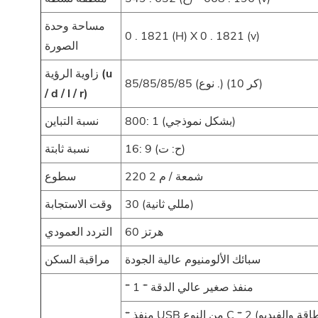
مساحة وحدة
0 . 1821 (H) X 0 . 1821 (v)
الصورة
زاوية الرؤية (u
85/85/85/85 (نوع .) (كر 10)
/ d / l / r)
800: 1 (بشكل نموذجي)
نسبة التباين
16: 9 (ح: ت)
نسبة ثابتة
220 شمعة / م 2
سطوع
30 (مللي ثانية)
وقت الاستجابة
60 هرتز
التردد العمودي
سبائك الألومنيوم عالية الجودة
مراقبة السكن
* منفذ صغير عالي الدقة * 1