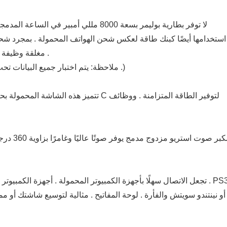
لا توفر بطارية بوليمر بسعة 8000 مللي أ
مغلقة وظيفة الشحن العكسي ؛ أو 3 ساعات إذا فتح الشحن العكسي لهاتفك .
(ملاحظة: يتم اختبار جميع البيانات تحت ظروف العمل لسطوع الشاشة 50 , يرجى السماح للأخطاء .)
مكبر صوت