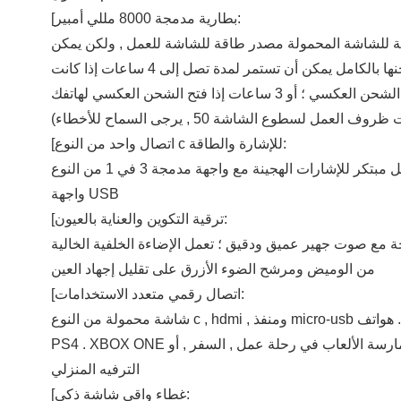
[بطارية مدمجة 8000 مللي أمبير:
مبير في الساعة المدمجة للشاشة المحمولة مصدر طاقة للشاشة للعمل , ولكن يمكن
استخدامها أيضًا كبنك طاقة لعكس شحن الهواتف المحمولة . بمجرد شحنها بالكامل يمكن أن تستمر لمدة تصل إلى 4 ساعات إذا كانت
[اتصال واحد من النوع c للإشارة والطاقة:
تتميز هذه الشاشة المحمولة بحل مبتكر للإشارات الهجينة مع واجهة مدمجة 3 في 1 من النوع C لتوفير الطاقة المتزامنة . ووظائف
واجهة USB
[ترقية التكوين والعناية بالعيون:
 استريو مزدوج مدمج يوفر صوتًا عاليًا وغامرًا بزاوية 360 درجة مع صوت جهير عميق ودقيق ؛ تعمل الإضاءة الخلفية الخالية
من الوميض ومرشح الضوء الأزرق على تقليل إجهاد العين
[اتصال رقمي متعدد الاستخدامات:
شاشة محمولة من النوع c , hdmi , ومنفذ micro-usb تجعل الاتصال سهلًا بأجهزة الكمبيوتر المحمولة . أجهزة الكمبيوتر . هواتف . PS3 /
PS4 . XBOX ONE أو نينتندو سويتش والفأرة . لوحة المفاتيح . مثالية لتوسيع شاشتك أو ممارسة الألعاب في رحلة عمل , السفر , أو
الترفيه المنزلي
[غطاء واقي شاشة ذكي: