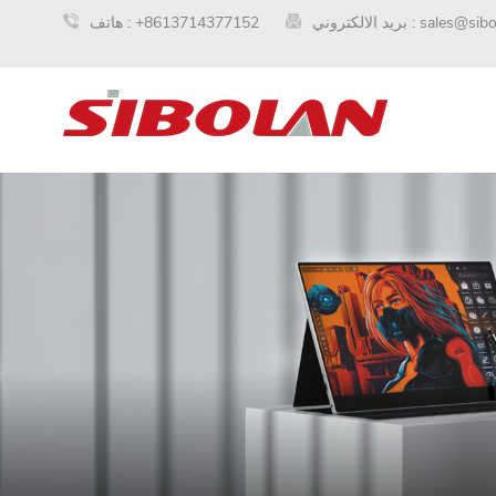
sales@sib
بريد الالكتروني :
+8613714377152
هاتف :