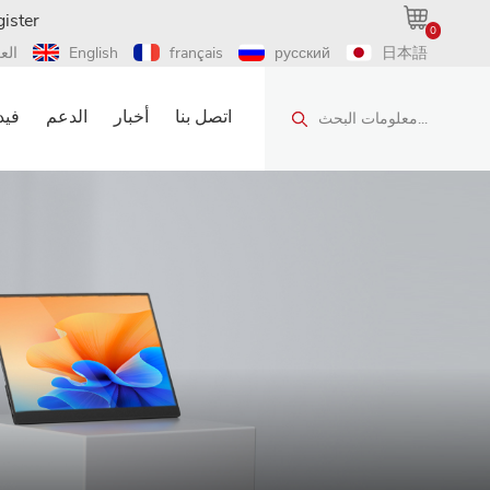
ister
0
日本語
русский
français
English
الع
اتصل بنا
أخبار
الدعم
فيد
معلومات البحث...