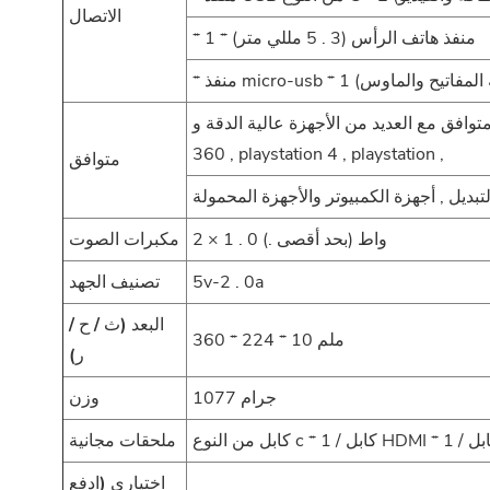
الاتصال
* منفذ هاتف الرأس (3 . 5 مللي متر) * 1
توافق مع العديد من الأجهزة عالية الدقة و usb-c: الهاتف الذكي , الكمبيوتر المحمول , m & ac , xbox one , xbox
360 , playstation 4 , playstation ,
متوافق
لتبديل , أجهزة الكمبيوتر والأجهزة المحمولة
2 × 1 . 0 واط (بحد أقصى .)
مكبرات الصوت
5v-2 . 0a
تصنيف الجهد
البعد (ث / ح /
360 * 224 * 10 ملم
ر)
1077 جرام
وزن
ملحقات مجانية
اختياري (ادفع