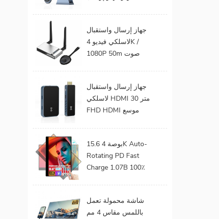
الفيديو الصوت إلى
شاشة التلفزيون يدعم
جهاز إرسال واستقبال
جهاز إرسال واستقبال
لاسلكي فيديو 4K /
HDMI لاسلكي
1080P 50m صوت
وفيديو لاسلكي لجهاز
عرض التلفزيون
جهاز إرسال واستقبال
لاسلكي HDMI 30 متر
FHD HDMI موسع
صوت فيديو من هاتف
محمول إلى تلفزيون
15.6 بوصة 4K Auto-
بروجيكتور للألعاب 0
Rotating PD Fast
كمون
Charge 1.07B 100٪
DCI-P3 Color Gamut
Battery build in Touch
شاشة محمولة تعمل
Portable Monitor
باللمس مقاس 4 مم
لأجهزة الكمبيوتر