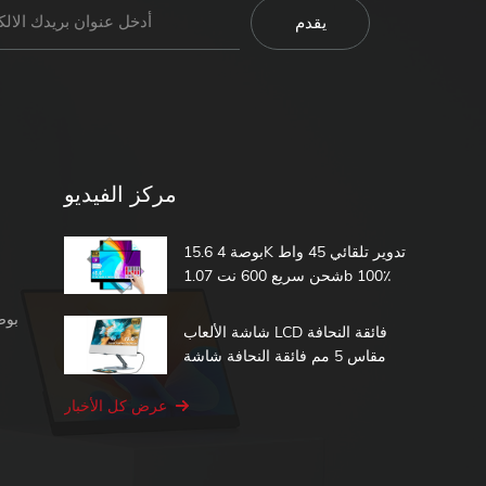
مركز الفيديو
15.6 بوصة 4K تدوير تلقائي 45 واط
شحن سريع 600 نت 1.07b 100٪
DCI-P3 مدمج في بطارية تعمل
شاشة محمولة 1080 بكسل
باللمس شاشة محمولة
شاشة الألعاب LCD فائقة النحافة
مقاس 5 مم فائقة النحافة شاشة
الكمبيوتر الثانية 15.6 شاشة تعمل
باللمس المحمولة
عرض كل الأخبار