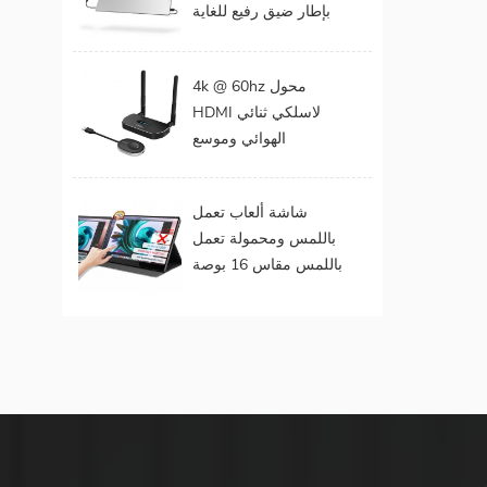
بإطار ضيق رفيع للغاية
المحمول
مقاس 15 . مقاس 6
بوصات بدقة 1080
4k @ 60hz محول
بكسل
HDMI لاسلكي ثنائي
الهوائي وموسع
لمخرجات الفيديو
المزدوجة
شاشة ألعاب تعمل
باللمس ومحمولة تعمل
باللمس مقاس 16 بوصة
(تعمل باللمس لنظام
التشغيل Mac OS /
Surface Pro)