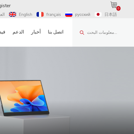
ister
0
日本語
русский
français
English
الع
اتصل بنا
أخبار
الدعم
فيد
معلومات البحث...