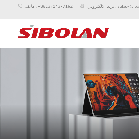
sales@sib
بريد الالكتروني :
+8613714377152
هاتف :