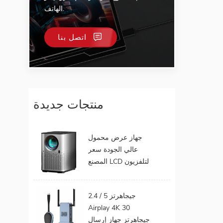
الهاتف.
اتصل بنا
منتجات جديدة
جهاز عرض محمول
عالي الجودة سعر
المصنع LCD لتلفزيون
الهاتف المحمول يدعم
1080P أندرويد 9.0 16
2.4 / 5 جيجاهرتز
جيجابايت 32 جيجابايت
Airplay 4K 30
واي فاي المسرح
جيجاهرتز جهاز إرسال
المنزلي