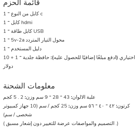
قائمة الحزم
1 * كابل من النوع c
1 * كابل hdmi
1 * كابل طاقة USB
1 * 5v-2a محول التيار المتردد
1 * دليل المستخدم
اختياري (ادفع مبلغًا إضافيًا للحصول عليه):
حافظة جلدية * 1 + 10
دولار
معلومات الشحنة
علبة الالوان:
43 * 28 * 9 سم
وزن:
2 . 5 كجم
كرتون:
٤٢ * ٤٠ * ٥٦ سم
وزن:
25 كجم / سم (10 جهاز كمبيوتر
شخصى / سم)
)
التصميم والمواصفات عرضة للتغيير دون إشعار مسبق .
(