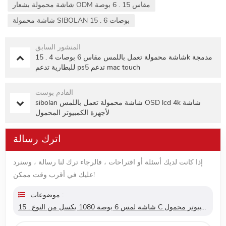
شاشة محمولة بشعار ODM مقاس 15 . 6 بوصة
شاشة محمولة SIBOLAN 15 . 6 بوصات
المنشور السابق
15 . شاشة محمولة تعمل باللمس مقاس 6 بوصات 4k مدمجة
للبطارية تدعم ps5 تدعم mac touch
القادم بوست
sibolan شاشة محمولة تعمل باللمس OSD lcd 4k شاشة
لأجهزة الكمبيوتر المحمول
اترك رسالة
إذا كانت لديك أسئلة أو اقتراحات ، فالرجاء ترك لنا رسالة ، وسنرد
عليك في أقرب وقت ممكن!
موضوعات :
15 . شاشة لمس 6 بوصة 1080 بكسل من النوع C كمبيوتر محمول Ps4 شاشة محمولة