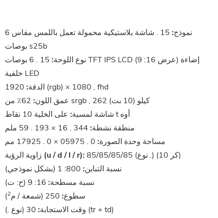
نموذج:
15 . شاشة بلاستيكية محمولة تعمل باللمس مقاس 6
بوصات s25b
نوع اللوحة:
15 . 6 بوصات TFT IPS LCD (عرض 16: 9) إضاءة
خلفية LED
1920 (rgb) × 1080 , fhd
الدقة:
62٪ من srgb , 262 كيلو (10 بت)
عمق اللون:
أوه
على الخلية 10 نقاط t
شاشة لمسية:
منطقة نشطة:
344 . 16 × 193 . 59 ملم
مساحة وحدة الصورة:
0 . 05975 × 0 . 17925 مم
85/85/85/85 (نوع .) (كر 10)
زاوية الرؤية (u / d / l / r):
نسبة التباين:
800: 1 (بشكل نموذجي)
نسبة مسطحة:
16: 9 (ح: ت)
2
سطوع:
250 (شمعة / م
)
30 (نوع .) (tr + td)
وقت الاستجابة: