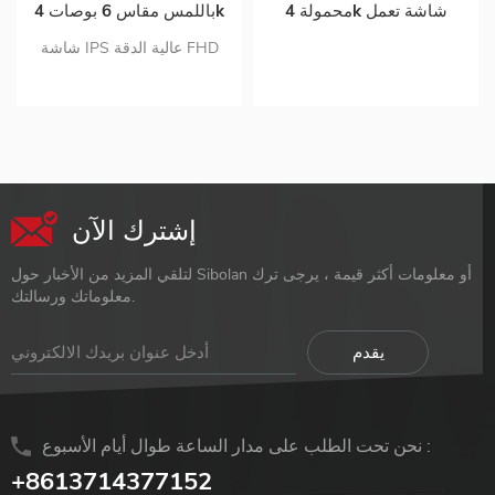
محمولة 4k شاشة تعمل
باللمس مقاس 6 بوصات 4k
باللمس بطارية مدمجة
مدمجة للبطارية تدعم ps5
شاشة IPS عالية الدقة FHD
10000 مللي أمبير شاشة
تدعم mac touch
1080p شاشة تعمل باللمس
محمولة لدعم الكمبيوتر
بالسعة 10 نقاط تدعم نظام
المحمول OEM لـ ps5
لمس win10 USB مزدوج c و
mini HDMI رصد منفذ الإدخال
إشترك الآن
لتلقي المزيد من الأخبار حول Sibolan أو معلومات أكثر قيمة ، يرجى ترك
معلوماتك ورسالتك.
نحن تحت الطلب على مدار الساعة طوال أيام الأسبوع :
+8613714377152