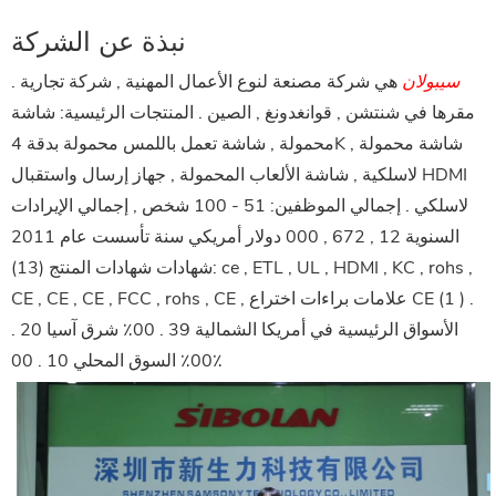
نبذة عن الشركة
سيبولان
هي شركة مصنعة لنوع الأعمال المهنية , شركة تجارية .
مقرها في شنتشن , قوانغدونغ , الصين . المنتجات الرئيسية: شاشة
محمولة , شاشة تعمل باللمس محمولة بدقة 4K , شاشة محمولة
لاسلكية , شاشة الألعاب المحمولة , جهاز إرسال واستقبال HDMI
لاسلكي . إجمالي الموظفين: 51 - 100 شخص , إجمالي الإيرادات
السنوية 12 , 672 , 000 دولار أمريكي سنة تأسست عام 2011
شهادات شهادات المنتج (13): ce , ETL , UL , HDMI , KC , rohs ,
CE , CE , CE , FCC , rohs , CE , علامات براءات اختراع CE (1 ) .
الأسواق الرئيسية في أمريكا الشمالية 39 . 00٪ شرق آسيا 20 .
00٪ السوق المحلي 10 . 00٪