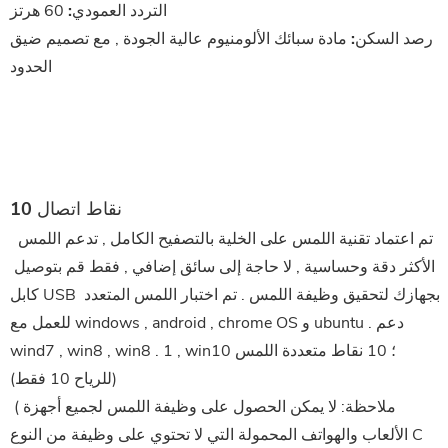
التردد العمودي:
60 هرتز
رصد السكن:
مادة سبائك الألومنيوم عالية الجودة , مع تصميم ضيق
الحدود
10 نقاط اتصال
 تم اعتماد تقنية اللمس على الخلية بالتصفيح الكامل , تدعم اللمس 
الأكثر دقة وحساسية , لا حاجة إلى سائق إضافي , فقط قم بتوصيل 
كابل USB بجهازك لتحقيق وظيفة اللمس . تم اختبار اللمس المتعدد 
للعمل مع windows , android , chrome OS و ubuntu . دعم 
wind7 , win8 , win8 . 1 , win10؛ 10 نقاط متعددة اللمس 
(للرياح 10 فقط)
 (ملاحظة: لا يمكن الحصول على وظيفة اللمس لجميع أجهزة 
الألعاب والهواتف المحمولة التي لا تحتوي على وظيفة من النوع C 