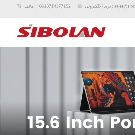
sales@sib
بريد الالكتروني :
+8613714377152
هاتف :
15.6 Inch P