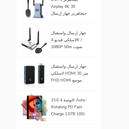
جيجابايت 32 جيجابايت
Airplay 4K 30
واي فاي المسرح
جيجاهرتز جهاز إرسال
المنزلي
الفيديو الصوت إلى
شاشة التلفزيون يدعم
جهاز إرسال واستقبال
جهاز إرسال واستقبال
لاسلكي فيديو 4K /
HDMI لاسلكي
1080P 50m صوت
وفيديو لاسلكي لجهاز
عرض التلفزيون
جهاز إرسال واستقبال
لاسلكي HDMI 30 متر
FHD HDMI موسع
صوت فيديو من هاتف
محمول إلى تلفزيون
15.6 بوصة 4K Auto-
بروجيكتور للألعاب 0
Rotating PD Fast
كمون
Charge 1.07B 100٪
DCI-P3 Color Gamut
Battery build in Touch