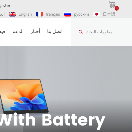
ister
0
日本語
русский
français
English
الع
اتصل بنا
أخبار
الدعم
فيد
معلومات البحث...
With Battery