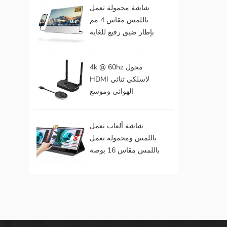
شاشة محمولة تعمل
Portable Monitor
باللمس مقاس 4 مم
لأجهزة الكمبيوتر
بإطار ضيق رفيع للغاية
المحمول
مقاس 15 . مقاس 6
بوصات بدقة 1080
4k @ 60hz محول
بكسل
HDMI لاسلكي ثنائي
الهوائي وموسع
لمخرجات الفيديو
المزدوجة
شاشة ألعاب تعمل
باللمس ومحمولة تعمل
باللمس مقاس 16 بوصة
(تعمل باللمس لنظام
التشغيل Mac OS /
Surface Pro)