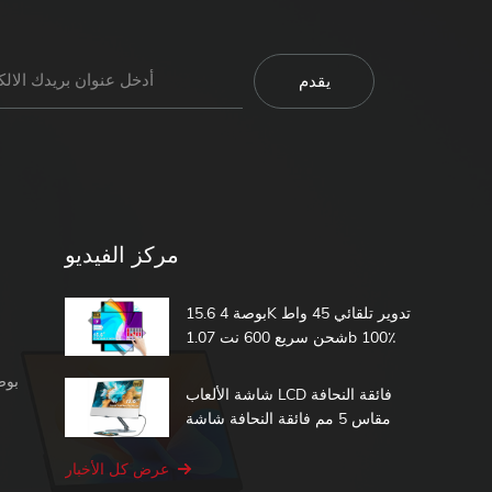
مركز الفيديو
15.6 بوصة 4K تدوير تلقائي 45 واط
شحن سريع 600 نت 1.07b 100٪
DCI-P3 مدمج في بطارية تعمل
شاشة محمولة 1080 بكسل
باللمس شاشة محمولة
شاشة الألعاب LCD فائقة النحافة
مقاس 5 مم فائقة النحافة شاشة
الكمبيوتر الثانية 15.6 شاشة تعمل
باللمس المحمولة
عرض كل الأخبار