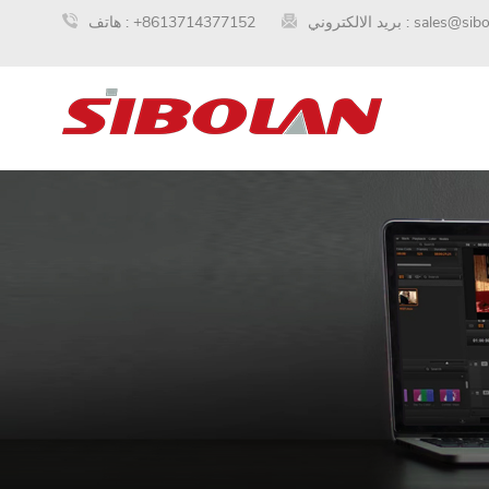
sales@sib
بريد الالكتروني :
+8613714377152
هاتف :