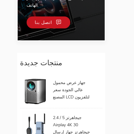
الهاتف.
اتصل بنا
منتجات جديدة
جهاز عرض محمول
عالي الجودة سعر
المصنع LCD لتلفزيون
الهاتف المحمول يدعم
1080P أندرويد 9.0 16
2.4 / 5 جيجاهرتز
جيجابايت 32 جيجابايت
Airplay 4K 30
واي فاي المسرح
جيجاهرتز جهاز إرسال
المنزلي