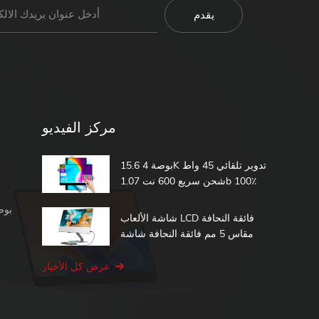
مركز الفيديو
15.6 بوصة 4K تدوير تلقائي 45 واط
شحن سريع 600 نت 1.07b 100٪
DCI-P3 مدمج في بطارية تعمل
شاشة محمولة 1080 بكسل
باللمس شاشة محمولة
شاشة الألعاب LCD فائقة النحافة
مقاس 5 مم فائقة النحافة شاشة
الكمبيوتر الثانية 15.6 شاشة تعمل
باللمس المحمولة
عرض كل الأخبار