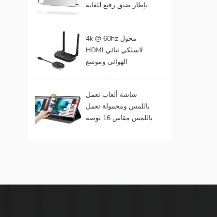
بإطار ضيق رفيع للغاية
المحمول
مقاس 15 . مقاس 6
بوصات بدقة 1080
4k @ 60hz محول
بكسل
HDMI لاسلكي ثنائي
الهوائي وموسع
لمخرجات الفيديو
المزدوجة
شاشة ألعاب تعمل
باللمس ومحمولة تعمل
باللمس مقاس 16 بوصة
(تعمل باللمس لنظام
التشغيل Mac OS /
Surface Pro)