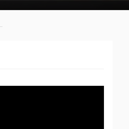
شاشة محمولة 16 بوصة 1080 بكسل مع قلم 