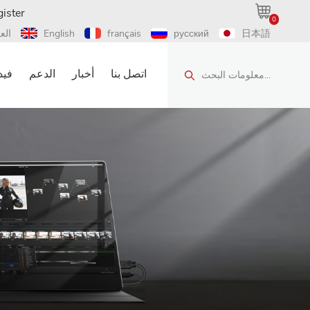
ister
0
日本語
русский
français
English
الع
اتصل بنا
أخبار
الدعم
فيد
معلومات البحث...