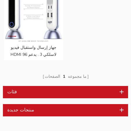
جهاز إرسال واستقبال فيديو
HDMI لاسلكي 3 . يدعم 96
جيجابت في الثانية / 30 متر
جهاز إرسال 4k @ 30 هرتز
ما مجموعه
1
الصفحات
فئات
منتجات جديدة