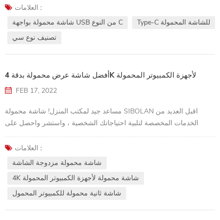
USB-A الضخم والمستطيل (أو USB من النوع A) الذي يستغرق بضع
العلامات :
محاولات للتوصيل بشكل صحيح. ومع ذلك ، منذ إنشائه في أواخر عام 2014
Type-C للشاشة المحمولة
شاشة محمولة بواجهة USB من النوع C
، وجد المزيد والمزيد من المستخدمين نوعًا جديدًا من موصل USB ، موصل
تصنيف نوع سي
USB-C (أو USB Type-C) ...
أفضل شاشة عرض محمولة بدقة 4K لأجهزة الكمبيوتر المحمولة
FEB 17, 2022
مساعد جيد لمكتب المنزل! شاشة محمولة SIBOLAN اقبل العديد من
الخدمات المخصصة لتلبية احتياجاتك الشخصية ، واستشر واحصل على
المزيد من أسعار العينات!
العلامات :
شاشة محمولة مزدوجة الشاشة
4K شاشة محمولة لأجهزة الكمبيوتر المحمولة
شاشة ثانية محمولة للكمبيوتر المحمول