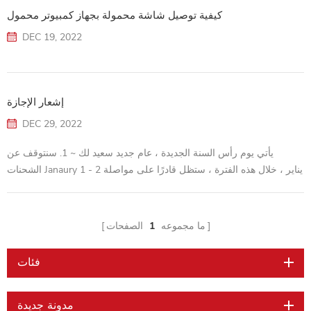
كيفية توصيل شاشة محمولة بجهاز كمبيوتر محمول
DEC 19, 2022
إشعار الإجازة
DEC 29, 2022
يأتي يوم رأس السنة الجديدة ، عام جديد سعيد لك ~ 1. سنتوقف عن
الشحنات Janaury 1 - 2 يناير ، خلال هذه الفترة ، ستظل قادرًا على مواصلة
تقديم الطلبات على موقعنا ، وسيتم شحن الطلبات في هذه الفترة في يناير
3. 2. سنترك العطلة من 1 يناير - 2 يناير 2023 ، خلال هذه الفترة ، سوف
نقوم بالرد على بريدك في غضون 24 ~ 48 ساعة ، إذا كان هناك أي إزعاج ،
ما مجموعه
1
الصفحات
يرجى فهم ذلك. 29 ديسمبر 2022. شركة Shenzhen Samsony
Technology ...
فئات
مدونة جديدة