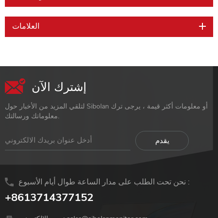
العلامات
إشترك الآن
لتلقي المزيد من الأخبار حول Sibolan أو معلومات أكثر قيمة ، يرجى ترك
معلوماتك ورسالتك.
نحن تحت الطلب على مدار الساعة طوال أيام الأسبوع :
+8613714377152