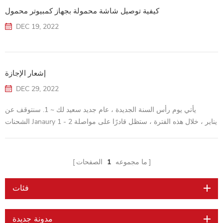
كيفية توصيل شاشة محمولة بجهاز كمبيوتر محمول
DEC 19, 2022
إشعار الإجازة
DEC 29, 2022
يأتي يوم رأس السنة الجديدة ، عام جديد سعيد لك ~ 1. سنتوقف عن
الشحنات Janaury 1 - 2 يناير ، خلال هذه الفترة ، ستظل قادرًا على مواصلة
تقديم الطلبات على موقعنا ، وسيتم شحن الطلبات في هذه الفترة في يناير
3. 2. سنترك العطلة من 1 يناير - 2 يناير 2023 ، خلال هذه الفترة ، سوف
نقوم بالرد على بريدك في غضون 24 ~ 48 ساعة ، إذا كان هناك أي إزعاج ،
ما مجموعه
1
الصفحات
يرجى فهم ذلك. 29 ديسمبر 2022. شركة Shenzhen Samsony
Technology ...
فئات
مدونة جديدة