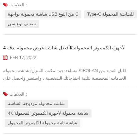
USB-A الضخم والمستطيل (أو USB من النوع A) الذي يستغرق بضع
العلامات :
محاولات للتوصيل بشكل صحيح. ومع ذلك ، منذ إنشائه في أواخر عام 2014
Type-C للشاشة المحمولة
شاشة محمولة بواجهة USB من النوع C
، وجد المزيد والمزيد من المستخدمين نوعًا جديدًا من موصل USB ، موصل
تصنيف نوع سي
USB-C (أو USB Type-C) ...
أفضل شاشة عرض محمولة بدقة 4K لأجهزة الكمبيوتر المحمولة
FEB 17, 2022
مساعد جيد لمكتب المنزل! شاشة محمولة SIBOLAN اقبل العديد من
الخدمات المخصصة لتلبية احتياجاتك الشخصية ، واستشر واحصل على
المزيد من أسعار العينات!
العلامات :
شاشة محمولة مزدوجة الشاشة
4K شاشة محمولة لأجهزة الكمبيوتر المحمولة
شاشة ثانية محمولة للكمبيوتر المحمول