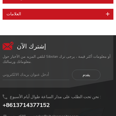
العلامات
إشترك الآن
لتلقي المزيد من الأخبار حول Sibolan أو معلومات أكثر قيمة ، يرجى ترك
معلوماتك ورسالتك.
نحن تحت الطلب على مدار الساعة طوال أيام الأسبوع :
+8613714377152