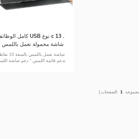
كامل الوظائف USB نوع c 13
شاشة
بوصة لأجهزة الكمبيوتر المحمو
تدعم قائمة اللمس * دعم شاشة الل
لنظام التشغيل MAC * مزدوج  C
HDMI مراقب منفذ ال
الاتصال بالإشارة والطاقة * شاشة DR
بدقة 1080 بكسل
مجموعه
1
الصفحات