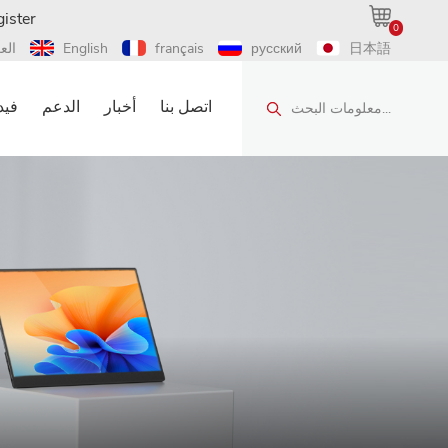
ister
0
日本語
русский
français
English
الع
اتصل بنا
أخبار
الدعم
فيد
معلومات البحث...