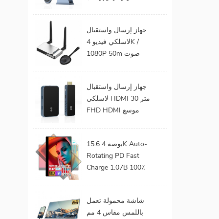
الفيديو الصوت إلى
شاشة التلفزيون يدعم
جهاز إرسال واستقبال
جهاز إرسال واستقبال
لاسلكي فيديو 4K /
HDMI لاسلكي
1080P 50m صوت
وفيديو لاسلكي لجهاز
عرض التلفزيون
جهاز إرسال واستقبال
لاسلكي HDMI 30 متر
FHD HDMI موسع
صوت فيديو من هاتف
محمول إلى تلفزيون
15.6 بوصة 4K Auto-
بروجيكتور للألعاب 0
Rotating PD Fast
كمون
Charge 1.07B 100٪
DCI-P3 Color Gamut
Battery build in Touch
شاشة محمولة تعمل
Portable Monitor
باللمس مقاس 4 مم
لأجهزة الكمبيوتر