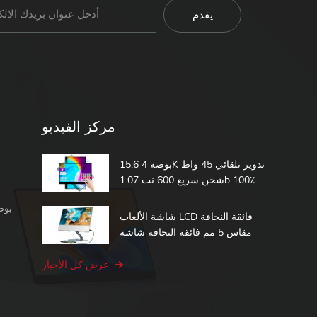
مركز الفيديو
15.6 بوصة 4K تدوير تلقائي 45 واط
شحن سريع 600 نت 1.07b 100٪
DCI-P3 مدمج في بطارية تعمل
شاشة محمولة 1080 بكسل
باللمس شاشة محمولة
شاشة الألعاب LCD فائقة النحافة
مقاس 5 مم فائقة النحافة شاشة
الكمبيوتر الثانية 15.6 شاشة تعمل
باللمس المحمولة
عرض كل الأخبار