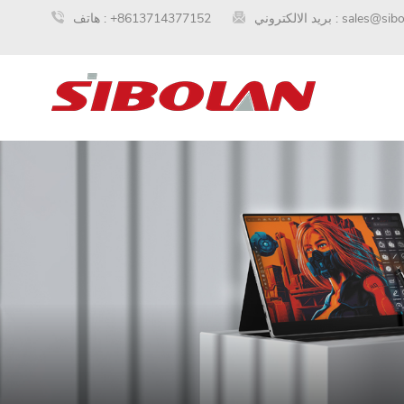
sales@sib
بريد الالكتروني :
+8613714377152
هاتف :