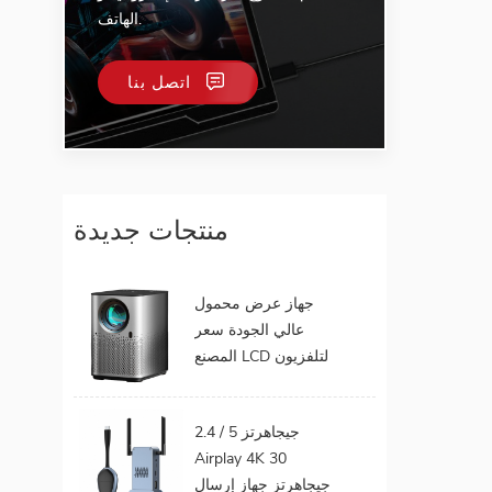
الهاتف.
اتصل بنا
منتجات جديدة
جهاز عرض محمول
عالي الجودة سعر
المصنع LCD لتلفزيون
الهاتف المحمول يدعم
1080P أندرويد 9.0 16
2.4 / 5 جيجاهرتز
جيجابايت 32 جيجابايت
Airplay 4K 30
واي فاي المسرح
جيجاهرتز جهاز إرسال
المنزلي