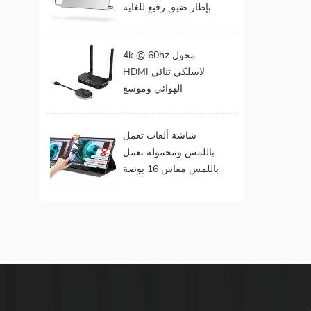
بإطار ضيق رفيع للغاية
المحمول
مقاس 15 . مقاس 6
بوصات بدقة 1080
4k @ 60hz محول
بكسل
HDMI لاسلكي ثنائي
الهوائي وموسع
لمخرجات الفيديو
المزدوجة
شاشة ألعاب تعمل
باللمس ومحمولة تعمل
باللمس مقاس 16 بوصة
(تعمل باللمس لنظام
التشغيل Mac OS /
Surface Pro)