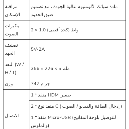
مادة سبائك الألومنيوم عالية الجودة ، مع تصميم
مراقبة
ضيق الحدود
الإسكان
مكبرات
2 × 1.0 واط (كحد أقصى)
الصوت
تصنيف
5V-2A
الجهد
البعد (W /
356 × 226 × 5 ملم
H / T)
747 جرام
وزن
1 * منفذ HDMI صغير
2 * منفذ نوع C (
إدخال الطاقة والفيديو / الصوت
)
الاتصال
1 * منفذ Micro-USB (للتوصيل بلوحة المفاتيح
والماوس)