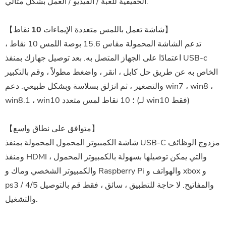
الحقيقية للعبة / الفيديو / العمل بشكل مثالي.
【شاشة تعمل باللمس متعددة الإيماءات 10 نقاط】
تدعم الشاشة المحمولة مقاس 15.6 بوصة اللمس 10 نقاط ،
اعتمادًا على الجهاز المتصل به. بعد توصيل جهازك بمنفذ USB-c
الخاص به عن طريق حل كابل ، انقر ، واضغط مطولاً ، وقم بالتكبير
والتصغير ، ثم انزلق بسلاسة وبشكل طبيعي. دعم win7 ، win8 ،
win8.1 ، win10 ؛ 10 نقاط لمس متعدد (لـ win10 فقط)
【متوافق على نطاق واسع】
شاشة الكمبيوتر المحمول المحمولة بمنفذ USB-C مزدوج الوظائف
ومنفذ HDMI ، والتي يمكن توصيلها بسهولة بالكمبيوتر المحمول
والكمبيوتر الشخصي وماك و Raspberry Pi والهواتف و xbox و
ps3 / 4/5 والمفاتيح. لا حاجة للتطبيق ، سائق ، فقط قم بالتوصيل
والتشغيل.