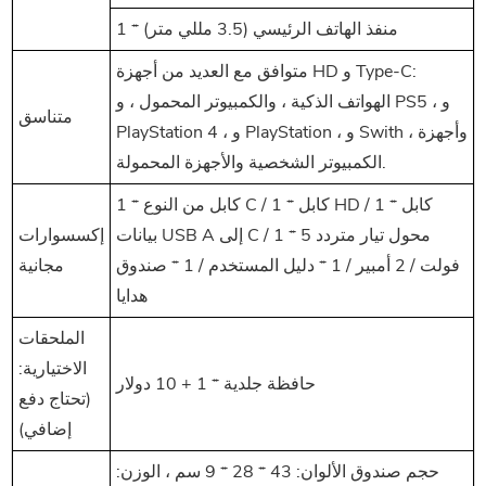
1 * منفذ الهاتف الرئيسي (3.5 مللي متر)
متوافق مع العديد من أجهزة HD و Type-C:
الهواتف الذكية ، والكمبيوتر المحمول ، و PS5 ، و
متناسق
PlayStation 4 ، و PlayStation ، و Swith ، وأجهزة
الكمبيوتر الشخصية والأجهزة المحمولة.
1 * كابل من النوع C / 1 * كابل HD / 1 * كابل
بيانات USB A إلى C / 1 * محول تيار متردد 5
إكسسوارات
فولت / 2 أمبير / 1 * دليل المستخدم / 1 * صندوق
مجانية
هدايا
الملحقات
الاختيارية:
حافظة جلدية * 1 + 10 دولار
(تحتاج دفع
إضافي)
حجم صندوق الألوان: 43 * 28 * 9 سم ، الوزن: