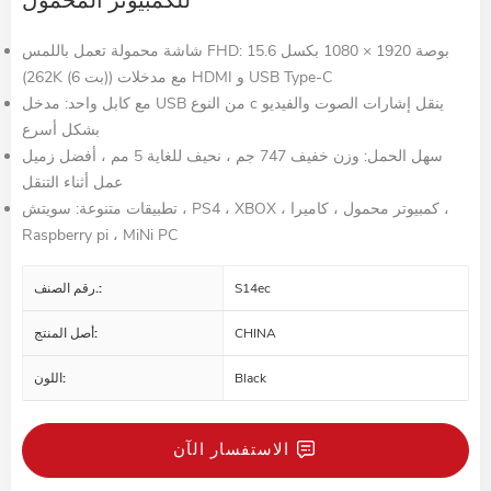
للكمبيوتر المحمول
شاشة محمولة تعمل باللمس FHD: 15.6 بوصة 1920 × 1080 بكسل
(262K (6 بت)) مع مدخلات HDMI و USB Type-C
مع كابل واحد: مدخل USB من النوع c ينقل إشارات الصوت والفيديو
بشكل أسرع
سهل الحمل: وزن خفيف 747 جم ، نحيف للغاية 5 مم ، أفضل زميل
عمل أثناء التنقل
تطبيقات متنوعة: سويتش ، PS4 ، XBOX ، كمبيوتر محمول ، كاميرا ،
Raspberry pi ، MiNi PC
رقم الصنف.:
S14ec
أصل المنتج:
CHINA
اللون:
Black
الاستفسار الآن