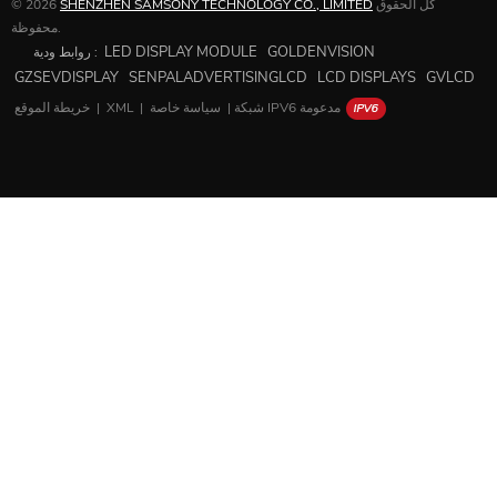
© 2026
SHENZHEN SAMSONY TECHNOLOGY CO., LIMITED
كل الحقوق
محفوظة.
LED DISPLAY MODULE
GOLDENVISION
روابط ودية :
GZSEVDISPLAY
SENPALADVERTISINGLCD
LCD DISPLAYS
GVLCD
خريطة الموقع
|
XML
|
سياسة خاصة
|
شبكة IPV6 مدعومة