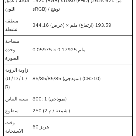
1920 (RGB) x1080 (FHD) (262K 62٪ من
الدقة / عمق
sRGB) / توهج
اللون
منطقة
344.16 (عرض) × 193.59 (ارتفاع) ملم
نشطة
مساحة
0.05975 × 0.17925 ملم
وحدة
الصورة
زاوية الرؤية
(U / D / L /
85/85/85/85 (نموذجي) (CR≥10)
R)
800: 1 (نموذجي)
نسبة التباين
سطوع
250 (شمعة / م
2
)
وقت
60 هرتز
الاستجابة