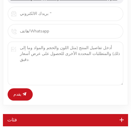
يقدم
فئات