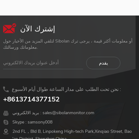
إشترك الآن
لتلقي المزيد من الأخبار حول Sibolan أو معلومات أكثر قيمة ، يرجى ترك
معلوماتك ورسالتك.
نحن تحت الطلب على مدار الساعة طوال أيام الأسبوع :
+8613714377152
sales@sibolanmonitor.com
بريد الالكتروني :
Skype :
samsony008
2nd FL，Bld B, Linpokeng High-tech Park,Xinqiao Street, Bao
'an District, Shenzhen,China