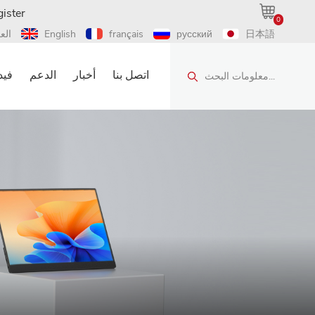
ister
0
日本語
русский
français
English
الع
اتصل بنا
أخبار
الدعم
فيد
معلومات البحث...