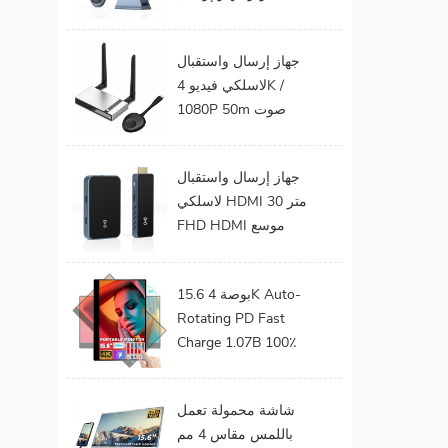
الفيديو الصوت إلى
شاشة التلفزيون يدعم
جهاز إرسال واستقبال
جهاز إرسال واستقبال
لاسلكي فيديو 4K /
HDMI لاسلكي
1080P 50m صوت
وفيديو لاسلكي لجهاز
عرض التلفزيون
جهاز إرسال واستقبال
لاسلكي HDMI 30 متر
FHD HDMI موسع
صوت فيديو من هاتف
محمول إلى تلفزيون
15.6 بوصة 4K Auto-
بروجيكتور للألعاب 0
Rotating PD Fast
كمون
Charge 1.07B 100٪
DCI-P3 Color Gamut
Battery build in Touch
شاشة محمولة تعمل
Portable Monitor
باللمس مقاس 4 مم
لأجهزة الكمبيوتر