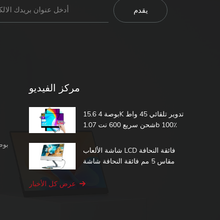
مركز الفيديو
15.6 بوصة 4K تدوير تلقائي 45 واط
شحن سريع 600 نت 1.07b 100٪
DCI-P3 مدمج في بطارية تعمل
شاشة محمولة 1080 بكسل
باللمس شاشة محمولة
شاشة الألعاب LCD فائقة النحافة
مقاس 5 مم فائقة النحافة شاشة
الكمبيوتر الثانية 15.6 شاشة تعمل
باللمس المحمولة
عرض كل الأخبار