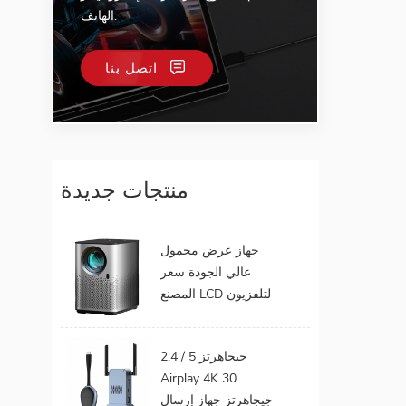
الهاتف.
اتصل بنا
منتجات جديدة
جهاز عرض محمول
عالي الجودة سعر
المصنع LCD لتلفزيون
الهاتف المحمول يدعم
1080P أندرويد 9.0 16
2.4 / 5 جيجاهرتز
جيجابايت 32 جيجابايت
Airplay 4K 30
واي فاي المسرح
جيجاهرتز جهاز إرسال
المنزلي