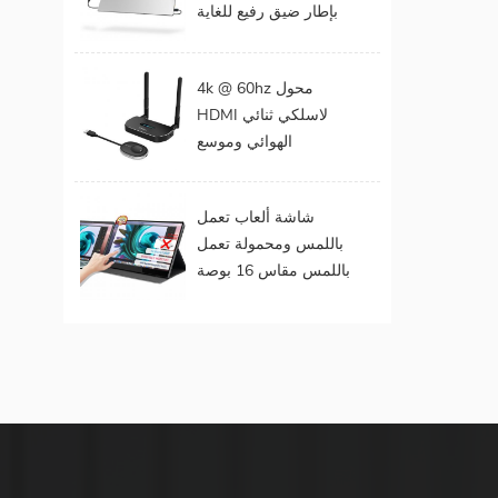
بإطار ضيق رفيع للغاية
المحمول
مقاس 15 . مقاس 6
بوصات بدقة 1080
4k @ 60hz محول
بكسل
HDMI لاسلكي ثنائي
الهوائي وموسع
لمخرجات الفيديو
المزدوجة
شاشة ألعاب تعمل
باللمس ومحمولة تعمل
باللمس مقاس 16 بوصة
(تعمل باللمس لنظام
التشغيل Mac OS /
Surface Pro)