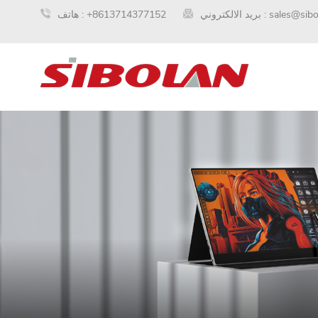
sales@sib
بريد الالكتروني :
+8613714377152
هاتف :