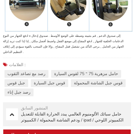
ادفع الجهاز من النوع u إلى صندوق الدعم , قم بتثبيته وضبطه على الوضع الأوسط . صندوق إدخال
الدعامات الخلفية للجهاز , ادفع المفتاح إلى موضع القفل واضبط أفضل مكان , إذا إذا كنت تريد إزالة
الجهاز من الحامل , يرجى التأكد من تشغيل قفل المفتاح , وإلا فإن السحب بالقوة سيؤدي إلى إتلاف
التنظيم الداخلي .
العلامات :
حامل مزهرية 75 * 75 لقوس السيارة
رصد مع تصاعد الثقوب
قوس جبل الشاشة المحمولة
قوس جبل السيارة
جبل قوس
رصد جبل إناء
المنشور السابق
حامل سبائك الألومنيوم العالمي يبدد الحرارة القابلة للتعديل
ودعم الشاشة المحمولة / الكمبيوتر / ipad / الكمبيوتر اللوحي