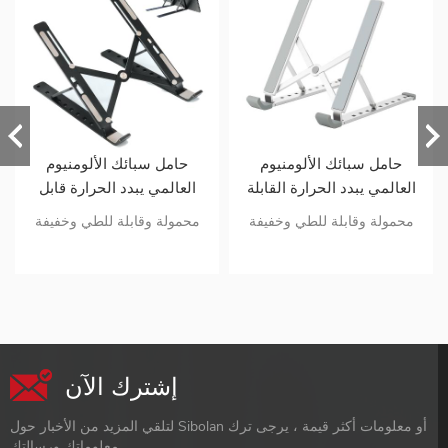
حامل سبائك الألومنيوم
حامل سبائك الألومنيوم
العالمي يبدد الحرارة القابلة
العالمي يبدد الحرارة قابل
للتعديل ودعم الشاشة
للتعديل ويدعم شاشة محمولة
محمولة وقابلة للطي وخفيفة
محمولة وقابلة للطي وخفيفة
المحمولة / الكمبيوتر / ipad /
/ جهاز كمبيوتر / آي باد / جهاز
الوزن تعديل زاوية متعددة
الوزن زاوية متعددة وتعديل
الكمبيوتر اللوحي
لوحي
تصميم مدروس ومريح مادة
الارتفاع تصميم مدروس ومريح
متفوقة لعقد ثابت
تصميم تبديد الحرارة مادة
متفوقة لعقد ثابت
إشترك الآن
لتلقي المزيد من الأخبار حول Sibolan أو معلومات أكثر قيمة ، يرجى ترك
معلوماتك ورسالتك.