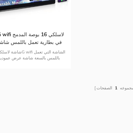
5G wifi لاسلكي 16 بو
في بطارية تعمل باللمس شاش
محمولة
باللمس بالسعة شاشة عرض عمودية
التوافق متعدد المنصات اتصال رقمي مت
الاستخدامات اتصال سلكي أو لاسلك
لاختياري
مجموعه
1
الصفحات