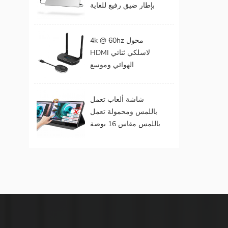
بإطار ضيق رفيع للغاية
المحمول
مقاس 15 . مقاس 6
بوصات بدقة 1080
4k @ 60hz محول
بكسل
HDMI لاسلكي ثنائي
الهوائي وموسع
لمخرجات الفيديو
المزدوجة
شاشة ألعاب تعمل
باللمس ومحمولة تعمل
باللمس مقاس 16 بوصة
(تعمل باللمس لنظام
التشغيل Mac OS /
Surface Pro)