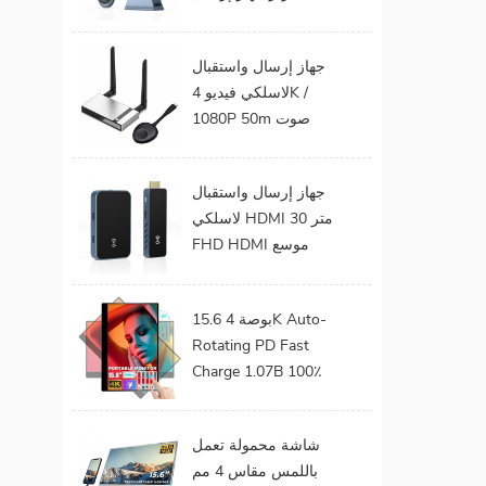
الفيديو الصوت إلى
شاشة التلفزيون يدعم
جهاز إرسال واستقبال
جهاز إرسال واستقبال
لاسلكي فيديو 4K /
HDMI لاسلكي
1080P 50m صوت
وفيديو لاسلكي لجهاز
عرض التلفزيون
جهاز إرسال واستقبال
لاسلكي HDMI 30 متر
FHD HDMI موسع
صوت فيديو من هاتف
محمول إلى تلفزيون
15.6 بوصة 4K Auto-
بروجيكتور للألعاب 0
Rotating PD Fast
كمون
Charge 1.07B 100٪
DCI-P3 Color Gamut
Battery build in Touch
شاشة محمولة تعمل
Portable Monitor
باللمس مقاس 4 مم
لأجهزة الكمبيوتر