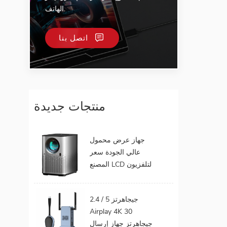
الهاتف.
اتصل بنا
منتجات جديدة
جهاز عرض محمول
عالي الجودة سعر
المصنع LCD لتلفزيون
الهاتف المحمول يدعم
1080P أندرويد 9.0 16
2.4 / 5 جيجاهرتز
جيجابايت 32 جيجابايت
Airplay 4K 30
واي فاي المسرح
جيجاهرتز جهاز إرسال
المنزلي