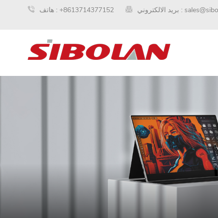
sales@sib
بريد الالكتروني :
+8613714377152
هاتف :