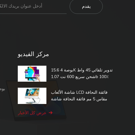
مركز الفيديو
15.6 بوصة 4K تدوير تلقائي 45 واط
شحن سريع 600 نت 1.07b 100٪
DCI-P3 مدمج في بطارية تعمل
شاشة محمولة 1080 بكسل
باللمس شاشة محمولة
شاشة الألعاب LCD فائقة النحافة
مقاس 5 مم فائقة النحافة شاشة
الكمبيوتر الثانية 15.6 شاشة تعمل
باللمس المحمولة
عرض كل الأخبار