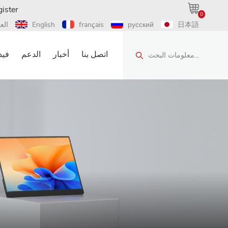
ister
0
日本語
русский
français
English
الع
اتصل بنا
أخبار
الدعم
فيد
معلومات البحث...