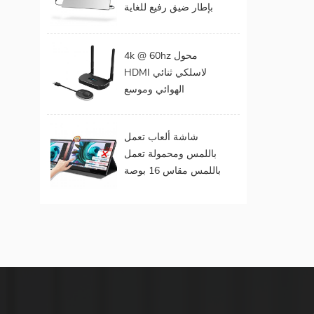
بإطار ضيق رفيع للغاية
المحمول
مقاس 15 . مقاس 6
بوصات بدقة 1080
4k @ 60hz محول
بكسل
HDMI لاسلكي ثنائي
الهوائي وموسع
لمخرجات الفيديو
المزدوجة
شاشة ألعاب تعمل
باللمس ومحمولة تعمل
باللمس مقاس 16 بوصة
(تعمل باللمس لنظام
التشغيل Mac OS /
Surface Pro)