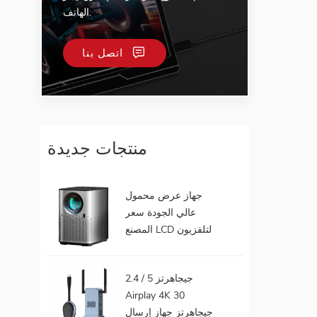
الهاتف.
اتصل بنا
منتجات جديدة
جهاز عرض محمول
عالي الجودة سعر
المصنع LCD لتلفزيون
الهاتف المحمول يدعم
1080P أندرويد 9.0 16
2.4 / 5 جيجاهرتز
جيجابايت 32 جيجابايت
Airplay 4K 30
واي فاي المسرح
جيجاهرتز جهاز إرسال
المنزلي