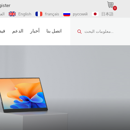
ister
0
日本語
русский
français
English
الع
اتصل بنا
أخبار
الدعم
فيد
معلومات البحث...