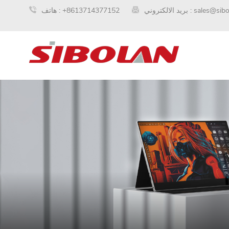
sales@sib
بريد الالكتروني :
+8613714377152
هاتف :