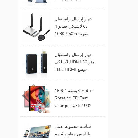
الفيديو الصوت إلى
شاشة التلفزيون يدعم
جهاز إرسال واستقبال
جهاز إرسال واستقبال
لاسلكي فيديو 4K /
HDMI لاسلكي
1080P 50m صوت
وفيديو لاسلكي لجهاز
عرض التلفزيون
جهاز إرسال واستقبال
لاسلكي HDMI 30 متر
FHD HDMI موسع
صوت فيديو من هاتف
محمول إلى تلفزيون
15.6 بوصة 4K Auto-
بروجيكتور للألعاب 0
Rotating PD Fast
كمون
Charge 1.07B 100٪
DCI-P3 Color Gamut
Battery build in Touch
شاشة محمولة تعمل
Portable Monitor
باللمس مقاس 4 مم
لأجهزة الكمبيوتر