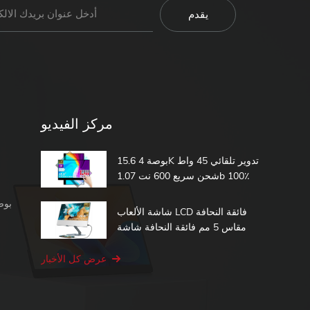
مركز الفيديو
15.6 بوصة 4K تدوير تلقائي 45 واط
شحن سريع 600 نت 1.07b 100٪
DCI-P3 مدمج في بطارية تعمل
شاشة محمولة 1080 بكسل
باللمس شاشة محمولة
شاشة الألعاب LCD فائقة النحافة
مقاس 5 مم فائقة النحافة شاشة
الكمبيوتر الثانية 15.6 شاشة تعمل
باللمس المحمولة
عرض كل الأخبار