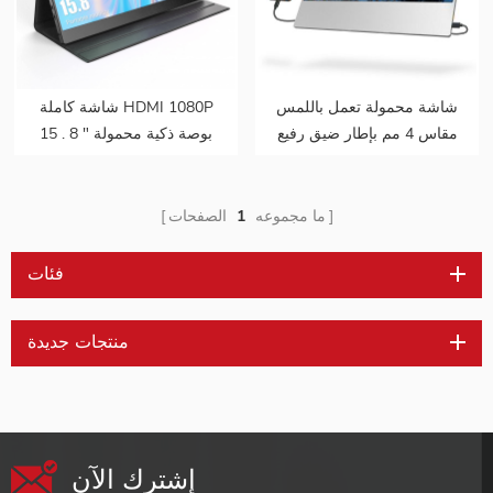
شاشة محمولة تعمل باللمس
شاشة كاملة HDMI 1080P
مقاس 4 مم بإطار ضيق رفيع
15 . 8 " بوصة ذكية محمولة
للغاية مقاس 15 . مقاس 6
USB من النوع C للألعاب
بوصات بدقة 1080 بكسل
الكمبيوتر الشخصي
ما مجموعه
1
الصفحات
فئات
منتجات جديدة
إشترك الآن