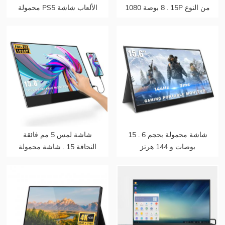
15 . 8 بوصة 1080P من النوع
محمولة PS5 الألعاب شاشة
C FHD HDR
مزدوجة لأجهزة الكمبيوتر
المحمول
15 . شاشة محمولة بحجم 6
شاشة لمس 5 مم فائقة
بوصات و 144 هرتز
النحافة 15 . شاشة محمولة
مقاس 6 بوصات 1080 بكسل
تدعم مصنع ODM OEM