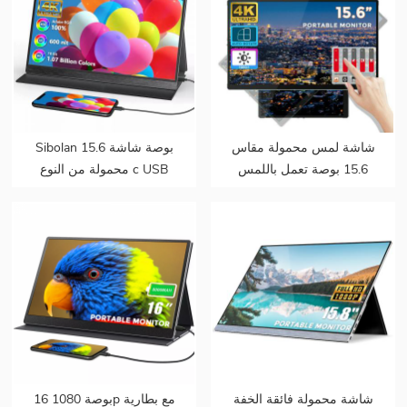
شاشة لمس محمولة مقاس
Sibolan 15.6 بوصة شاشة
15.6 بوصة تعمل باللمس
محمولة من النوع c USB
بدقة 4k قابلة للدوران تلقائيًا
100٪ شاشة مراقبة التدرج
ومستشعر جاذبية للهواتف
اللوني 4K شاشة محمولة
المحمولة وأجهزة الكمبيوتر
لجهاز PS5 PC
المحمول
شاشة محمولة فائقة الخفة
16 بوصة 1080p مع بطارية