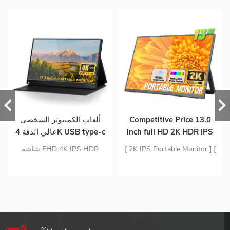
Competitive Price 13.0
ألعاب الكمبيوتر الشخصي
inch full HD 2K HDR IPS
عالي الدقة 4K USB type-c
Panel Slim Build-in
13 . شاشة IPS محمولة
[ 2K IPS Portable Monitor ] [
شاشة FHD 4K IPS HDR
Speaker Portable Gaming
مقاس 3 بوصات لأجهزة
Wide Compatibility ] [ Vesa &
شاشة محمولة بمدخل USB C
Monitor with Adjustable
الكمبيوتر المحمول للهواتف
Kickstand Integrated ] [
ومدخل HDMI صغير مادة
for Ps4
الذكية
Ultra-Slim, Portable, Plug-
الكمبيوتر تصميم رقيقة جدا تبلغ
and-Play ]
مساحة الشاشة المحمولة 1 . 63
رطلاً فقط