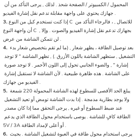
المحمول / الكمبيوتر / الصفحة
 شحذ . لذلك , يرجى التأكد من أن 
جهازك يحتوي على واجهة مقابلة تدعم نقل إشارة الفيديو .
 إذا كنت تستخدم كبل من النوع C للاتصال , ، فالرجاء التأكد من 
3.
أن واجهة النوع C بجهازك تدعم نقل إشارة الفيديو والصوت . وإلا , 
لن تتمكن الشاشة من عرض .
 بعد توصيل الطاقة ، يظهر شعار , (ما لم تقم بتخصيص شعار بدء 
4.
التشغيل , ستظهر الشاشة باللون الأزرق .) , تظهر الشاشة " لا توجد 
إشارة " , والضوء الجانبي تحول إلى اللون الأحمر . لا توجد صورة 
على الشاشة . هذه ظاهرة طبيعية . لأن الشاشة لا تستقبل إشارة 
الفيديو من جهازك .
 يبلغ الحد الأقصى للسطوع لهذه الشاشة المحمولة 220 شمعة 
5.
ولا يوجد بطارية مدمجة . إذا بدت الشاشة تومض أو تعيد التشغيل 
عند ضبط السطوع أو غيره , يرجى التحقق مما إذا كان مصدر 
الطاقة كافٍ للشاشة . يوصى باستخدام محول الطاقة الذي يدعم 
5V / 3A أو أعلى لإمداد الطاقة .
 يرجى استخدام محول طاقة في العبوة لتشغيل الشاشة . بحيث 
6.