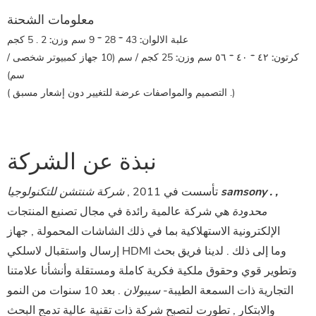
معلومات الشحنة
علبة الالوان:
43 * 28 * 9 سم
وزن:
2 . 5 كجم
كرتون:
٤٢ * ٤٠ * ٥٦ سم
وزن:
25 كجم / سم (10 جهاز كمبيوتر شخصى /
سم)
)
التصميم والمواصفات عرضة للتغيير دون إشعار مسبق .
(
نبذة عن الشركة
تأسست في 2011 ,
شركة شنتشن للتكنولوجيا samsony . ,
محدودة
هي شركة عالمية رائدة في مجال تصنيع المنتجات
الإلكترونية الاستهلاكية بما في ذلك الشاشات المحمولة , جهاز
إرسال واستقبال لاسلكي HDMI وما إلى ذلك . لدينا فريق بحث
وتطوير قوي وحقوق ملكية فكرية كاملة ومستقلة وأنشأنا علامتنا
التجارية ذات السمعة الطيبة-
سيبولان
. بعد 10 سنوات من النمو
والابتكار , تطورت لتصبح شركة ذات تقنية عالية تدمج البحث