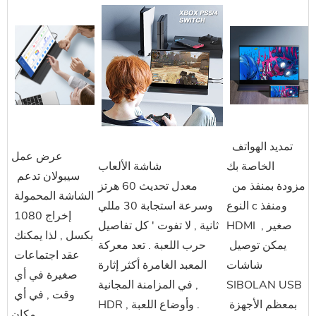
 تمديد الهواتف 
عرض عمل
الخاصة بك
شاشة الألعاب
 سيبولان
 تدعم 
 مزودة بمنفذ من 
معدل تحديث 60 هرتز
الشاشة المحمولة 
النوع c ومنفذ 
وسرعة استجابة 30 مللي
إخراج 1080 
HDMI صغير , 
ثانية , لا تفوت ' كل تفاصيل
بكسل , لذا يمكنك 
يمكن توصيل 
حرب اللعبة . تعد معركة
عقد اجتماعات 
شاشات 
المعبد الغامرة أكثر إثارة
صغيرة في أي 
SIBOLAN USB 
في المزامنة المجانية ,
وقت , في أي 
بمعظم الأجهزة 
HDR , وأوضاع اللعبة .
مكان .