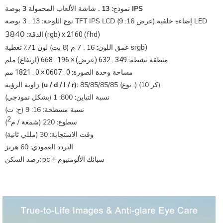
13 . شاشة الألعاب المحمولة 3 بوصة IPS
نموذج:
13 . 3 بوصة TFT IPS LCD (عرض 16: 9) إضاءة خلفية LED
نوع اللوحة:
3840
الدقة:
(rgb) x 2160 (fhd)
عمق اللون:
16 . 7 م (8 بت) لون 71٪
تغطية srgb)
منطقة نشطة:
349 . 632 (عرض) × 196 . 668 (ارتفاع) ملم
مساحة وحدة الصورة:
0 . 0607 × 0 . 1821 مم
85/85/85/85 (نوع .) (كر 10)
زاوية الرؤية (u / d / l / r):
نسبة التباين:
800: 1 (بشكل نموذجي)
نسبة مسطحة:
16: 9 (ح: ت)
2
سطوع:
220 (شمعة / م
)
وقت الاستجابة:
30 (مللي ثانية)
التردد العمودي:
60 هرتز
رصد السكن:
pc + سبائك الألومنيوم