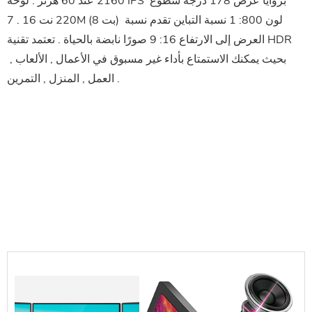
2160 عند 60 هرتز . لوحة IPS بزوايا عرض 178 درجة سطوع 
220 نت 16 . 7M (8 بت) لون 800: 1 نسبة التباين تقدم نسبة 
العرض إلى الارتفاع 16: 9 صورًا نابضة بالحياة . تعتمد تقنية HDR 
بحيث يمكنك الاستمتاع بأداء غير مسبوق في الأعمال , الألعاب , 
العمل , المنزل , التمرين .