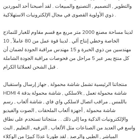
والتطوير , التصميم , التصنيع والمبيعات . لقد أصبحنا أحد الموردين
ذوي الأولوية القصوى في مجال الإلكترونيات الاستهلاكية .
لدينا مساحة مصنع 2000 متر مربع مع قسم مقاوم للغبار للنماذج
الخاصة وخطي إنتاج آلي . لدينا قوة عمل من 80 عاملاً , 10
مهندسين من ذوي الخبرة و 15 مهندس مراقبة الجودة لضمان أن
كل منتج يمر عبر 5 مراحل من فحوصات مراقبة الجودة الشاملة
قبل الشحن لعملائنا الكرام .
منتجاتنا الرئيسية تشمل شاشة محمولة , جهاز إرسال واستقبال
HDMI لاسلكي , شاشة محمولة بدقة 4k , شاشة محمولة تعمل
باللمس , مراقب اتصال لاسلكي واي فاي , شاشة ألعاب , رسم
شاشة محمولة , أجهزة ألعاب الملحقات , الصوت والفيديو
والإلكترونيات الذكية وما إلى ذلك . . منتجاتنا تستخدم على نطاق
واسع في العديد من الصناعات مثل الألعاب , الترفيه , التعليم , البث
المباشر , الطبي والرصد . لقد طورنا عددًا كبيرًا من الوكلاء