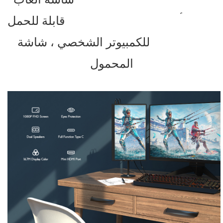
قابلة للحمل USB من النوع C ، شاشة ألعاب
للكمبيوتر الشخصي ، شاشة IPS للهاتف
المحمول