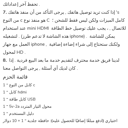
تحفظ آخر إعداداتك .
 إذا كنت تريد توصيل هاتفك , يرجى التأكد من أن منفذ هاتفك 's 
7.
من النوع c هو منفذ نوع C كامل الميزات ولكن ليس فقط للشحن ؛ 
عند استخدام mini HDMI للاتصال , ، يجب عليك توصيل خط الطاقة 
لتشغيله . (هذه الشاشة لا تدعم طرز iphone) . يمكن للشاشة 
العمل مع جهاز iphone , ولكنك ستحتاج إلى شراء إضاءة إضافية 
لمحول HD .
 لدينا فريق خدمة محترف لتقديم خدمة ما بعد البيع فردية . إذا 
8.
كان لديك أي أسئلة , يرجى التواصل معنا .
قائمة الحزم
1 * كابل من النوع c
1 * كابل hdmi
1 * كابل طاقة USB
1 * 5v-2a محول التيار المتردد
1 * دليل المستخدم
اختياري (ادفع مبلغًا إضافيًا للحصول عليه):
حافظة جلدية * 1 + 10 دولار