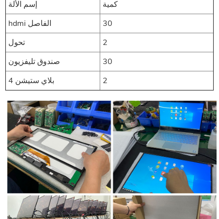
كمية
إسم الألة
30
hdmi الفاصل
2
تحول
30
صندوق تليفزيون
2
بلاي ستيشن 4