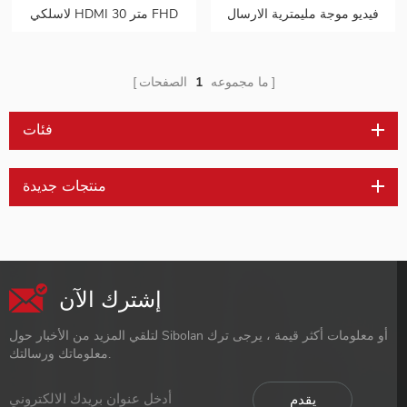
فيديو موجة مليمترية الارسال
لاسلكي HDMI 30 متر FHD
والاستقبال عدة
HDMI موسع صوت فيديو من
هاتف محمول إلى تلفزيون
بروجيكتور للألعاب 0 كمون
ما مجموعه
1
الصفحات
فئات
منتجات جديدة
إشترك الآن
لتلقي المزيد من الأخبار حول Sibolan أو معلومات أكثر قيمة ، يرجى ترك
معلوماتك ورسالتك.