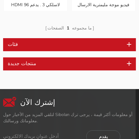
فيديو موجة مليمترية الارسال
HDMI لاسلكي 3 . يدعم 96
والاستقبال عدة
جيجابت في الثانية / 30 متر
جهاز إرسال 4k @ 30 هرتز
ما مجموعه
1
الصفحات
فئات
منتجات جديدة
إشترك الآن
لتلقي المزيد من الأخبار حول Sibolan أو معلومات أكثر قيمة ، يرجى ترك
معلوماتك ورسالتك.