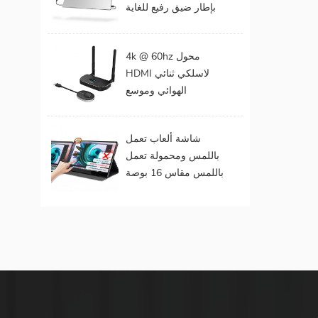
بإطار ضيق رفيع للغاية
المحمول
مقاس 15 . مقاس 6
بوصات بدقة 1080
4k @ 60hz محول
بكسل
HDMI لاسلكي ثنائي
الهوائي وموسع
لمخرجات الفيديو
المزدوجة
شاشة ألعاب تعمل
باللمس ومحمولة تعمل
باللمس مقاس 16 بوصة
(تعمل باللمس لنظام
التشغيل Mac OS /
Surface Pro)