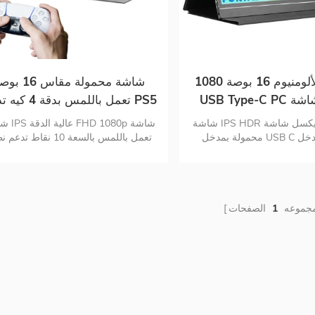
سبائك الألومنيوم 16 بوصة 1080P
شاشة محمولة مقاس 16
USB Type-C PC للألعاب شاشة
تعمل باللمس بدقة 4 
IPS المحمولة
تدعم نظام التشغيل Mac Touch
شاشة IPS HDR بدقة 1080 بيكسل شاشة
شاشة IPS عال
محمولة بمدخل USB C ومدخل HDMI
تعمل باللمس بالسعة 10 نقاط تد
الية تصميم سبائك الألومنيوم
لمس 10 USB
رصد منفذ الإدخال
مجموعه
1
الصفحات