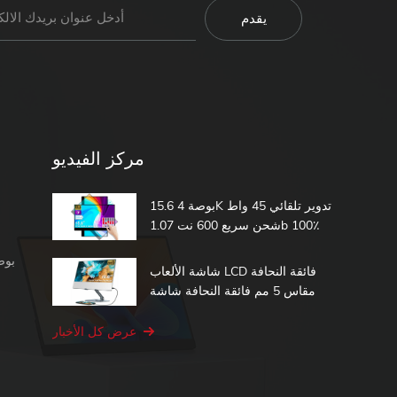
مركز الفيديو
15.6 بوصة 4K تدوير تلقائي 45 واط
شحن سريع 600 نت 1.07b 100٪
DCI-P3 مدمج في بطارية تعمل
شاشة محمولة 1080 بكسل
باللمس شاشة محمولة
شاشة الألعاب LCD فائقة النحافة
مقاس 5 مم فائقة النحافة شاشة
الكمبيوتر الثانية 15.6 شاشة تعمل
باللمس المحمولة
عرض كل الأخبار