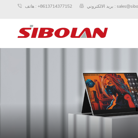
sales@sib
بريد الالكتروني :
+8613714377152
هاتف :