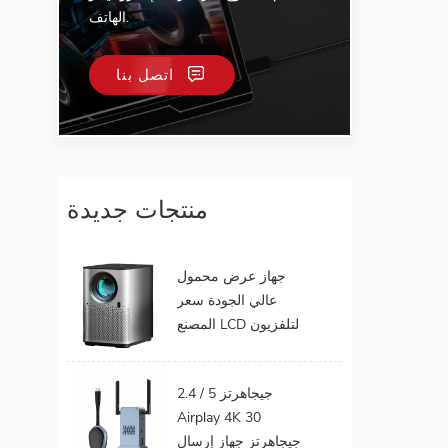
الهاتف.
اتصل بنا
منتجات جديدة
جهاز عرض محمول
عالي الجودة سعر
المصنع LCD لتلفزيون
الهاتف المحمول يدعم
1080P أندرويد 9.0 16
2.4 / 5 جيجاهرتز
جيجابايت 32 جيجابايت
Airplay 4K 30
واي فاي المسرح
جيجاهرتز جهاز إرسال
المنزلي