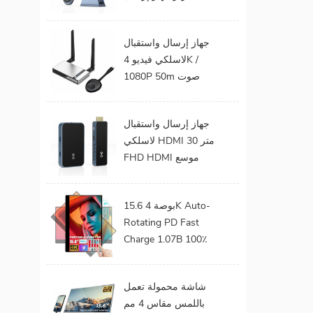
الفيديو الصوت إلى
شاشة التلفزيون يدعم
جهاز إرسال واستقبال
جهاز إرسال واستقبال
لاسلكي فيديو 4K /
HDMI لاسلكي
1080P 50m صوت
وفيديو لاسلكي لجهاز
عرض التلفزيون
جهاز إرسال واستقبال
لاسلكي HDMI 30 متر
FHD HDMI موسع
صوت فيديو من هاتف
محمول إلى تلفزيون
15.6 بوصة 4K Auto-
بروجيكتور للألعاب 0
Rotating PD Fast
كمون
Charge 1.07B 100٪
DCI-P3 Color Gamut
Battery build in Touch
شاشة محمولة تعمل
Portable Monitor
باللمس مقاس 4 مم
لأجهزة الكمبيوتر