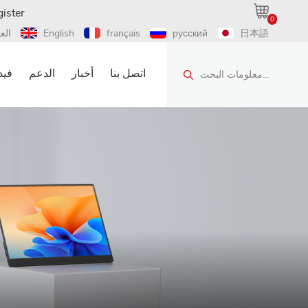
ister
0
日本語
русский
français
English
الع
اتصل بنا
أخبار
الدعم
فيد
معلومات البحث...