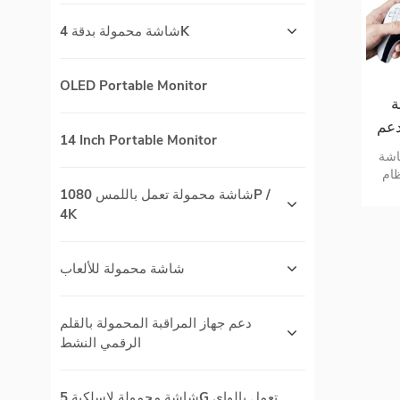
شاشة محمولة بدقة 4K
OLED Portable Monitor
 بوصة
كيه تدعم PS5
14 Inch Portable Monitor
ية الدقة FHD 1080p شاشة
عم نظام
win مزدوج c و mini HDMI
شاشة محمولة تعمل باللمس 1080P /
4K
شاشة محمولة للألعاب
دعم جهاز المراقبة المحمولة بالقلم
الرقمي النشط
شاشة محمولة لاسلكية 5G تعمل بالواي