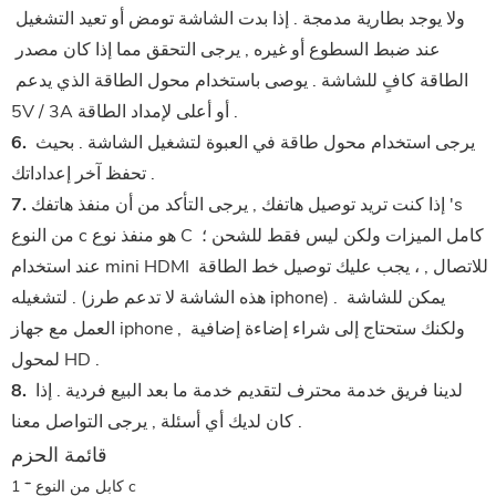
ولا يوجد بطارية مدمجة . إذا بدت الشاشة تومض أو تعيد التشغيل 
عند ضبط السطوع أو غيره , يرجى التحقق مما إذا كان مصدر 
الطاقة كافٍ للشاشة . يوصى باستخدام محول الطاقة الذي يدعم 
5V / 3A أو أعلى لإمداد الطاقة .
 يرجى استخدام محول طاقة في العبوة لتشغيل الشاشة . بحيث 
6.
تحفظ آخر إعداداتك .
 إذا كنت تريد توصيل هاتفك , يرجى التأكد من أن منفذ هاتفك 's 
7.
من النوع c هو منفذ نوع C كامل الميزات ولكن ليس فقط للشحن ؛ 
عند استخدام mini HDMI للاتصال , ، يجب عليك توصيل خط الطاقة 
لتشغيله . (هذه الشاشة لا تدعم طرز iphone) . يمكن للشاشة 
العمل مع جهاز iphone , ولكنك ستحتاج إلى شراء إضاءة إضافية 
لمحول HD .
 لدينا فريق خدمة محترف لتقديم خدمة ما بعد البيع فردية . إذا 
8.
كان لديك أي أسئلة , يرجى التواصل معنا .
قائمة الحزم
1 * كابل من النوع c