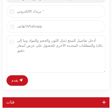
يقدم
فئات