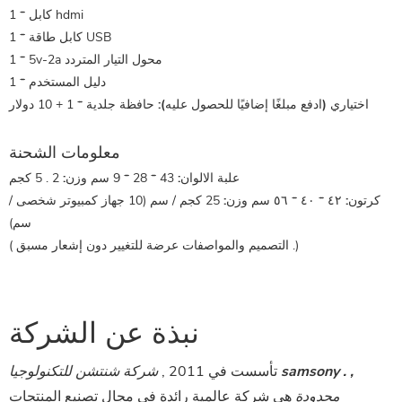
1 * كابل hdmi
1 * كابل طاقة USB
1 * 5v-2a محول التيار المتردد
1 * دليل المستخدم
اختياري (ادفع مبلغًا إضافيًا للحصول عليه):
حافظة جلدية * 1 + 10 دولار
معلومات الشحنة
علبة الالوان:
43 * 28 * 9 سم
وزن:
2 . 5 كجم
كرتون:
٤٢ * ٤٠ * ٥٦ سم
وزن:
25 كجم / سم (10 جهاز كمبيوتر شخصى /
سم)
)
التصميم والمواصفات عرضة للتغيير دون إشعار مسبق .
(
نبذة عن الشركة
تأسست في 2011 ,
شركة شنتشن للتكنولوجيا samsony . ,
محدودة
هي شركة عالمية رائدة في مجال تصنيع المنتجات