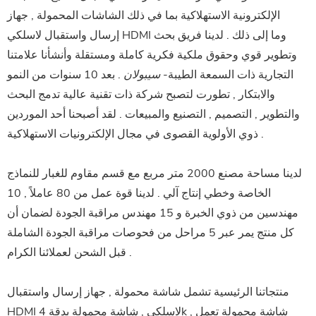
الإلكترونية الاستهلاكية بما في ذلك الشاشات المحمولة , جهاز
إرسال واستقبال لاسلكي HDMI وما إلى ذلك . لدينا فريق بحث
وتطوير قوي وحقوق ملكية فكرية كاملة ومستقلة وأنشأنا علامتنا
التجارية ذات السمعة الطيبة-
سيبولان
. بعد 10 سنوات من النمو
والابتكار , تطورت لتصبح شركة ذات تقنية عالية تدمج البحث
والتطوير , التصميم , التصنيع والمبيعات . لقد أصبحنا أحد الموردين
ذوي الأولوية القصوى في مجال الإلكترونيات الاستهلاكية .
لدينا مساحة مصنع 2000 متر مربع مع قسم مقاوم للغبار للنماذج
الخاصة وخطي إنتاج آلي . لدينا قوة عمل من 80 عاملاً , 10
مهندسين من ذوي الخبرة و 15 مهندس مراقبة الجودة لضمان أن
كل منتج يمر عبر 5 مراحل من فحوصات مراقبة الجودة الشاملة
قبل الشحن لعملائنا الكرام .
منتجاتنا الرئيسية تشمل شاشة محمولة , جهاز إرسال واستقبال
HDMI لاسلكي , شاشة محمولة بدقة 4k , شاشة محمولة تعمل