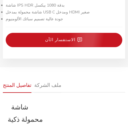
شاشة IPS HDR بدقة 1080 بيكسل
شاشة محمولة بمدخل USB C ومدخل HDMI صغير
جودة عالية تصميم سبائك الألومنيوم
الاستفسار الآن
ملف الشركة
تفاصيل المنتج
شاشة FULL HD 1080P 15 . 8 بوصات
محمولة ذكية USB TYPE-C PC GAMING