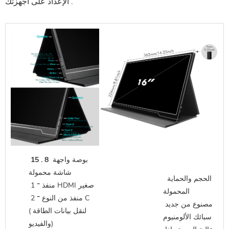
الإعداد على أجهزتك .
 15 . 8 بوصة واجهة 
شاشة محمولة
 الحجم والحماية 
 1 * منفذ HDMI صغير
المحمولة
 2 * منفذ من النوع C 
 مصنوع من جديد
(لنقل بيانات الطاقة 
سبائك الألومنيوم
والفيديو)