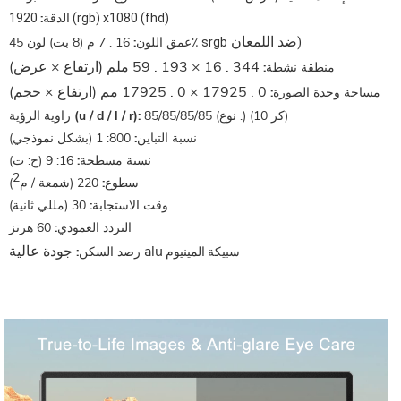
الدقة:
1920 (rgb) x1080 (fhd)
ضد اللمعان
16 . 7 م (8 بت) لون 45٪
عمق اللون:
srgb
)
344 . 16 × 193 . 59 ملم (ارتفاع × عرض)
منطقة نشطة:
0 . 17925 × 0 . 17925 مم (ارتفاع × حجم)
مساحة وحدة الصورة:
85/85/85/85 (نوع .) (كر 10)
زاوية الرؤية (u / d / l / r):
نسبة التباين:
800: 1 (بشكل نموذجي)
نسبة مسطحة:
16: 9 (ح: ت)
2
سطوع:
220 (شمعة / م
)
وقت الاستجابة:
30 (مللي ثانية)
التردد العمودي:
60 هرتز
جودة عالية alu
رصد السكن:
سبيكة المينيوم