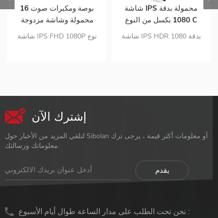
شاشة IPS محمولة بدقة
16 بوصة ومكبرات صوت
1080 بكسل من النوع C
محمولة وشاشة مزدوجة
لألعاب الكمبيوتر مقاس 16
شاشة IPS HDR بدقة 1080
شاشة IPS FHD 1080P نوع
بوصة لأجهزة الكمبيوتر
بيكسل شاشة محمولة بمدخل
واحد- ج الاتصال بالإشارة
المحمول للهواتف الذكية
USB C ومدخل HDMI صغير
والطاقة التكوين المحسن
مادة الكمبيوتر تصميم رقيقة جدا
والعناية بالعيون اتصال رقمي
تبلغ مساحة الشاشة المحمولة 1
متعدد الاستخدامات غطاء واقي
. 63 رطلاً فقط
شاشة ذكي
إشترك الآن
لتلقي المزيد من الأخبار حول Sibolan أو معلومات أكثر قيمة ، يرجى ترك
معلوماتك ورسالتك.
نحن تحت الطلب على مدار الساعة طوال أيام الأسبوع :