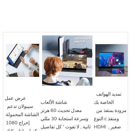
 تمديد الهواتف 
عرض عمل
الخاصة بك
شاشة الألعاب
 سيبولان
 تدعم 
 مزودة بمنفذ من 
معدل تحديث 60 هرتز
الشاشة المحمولة 
النوع c ومنفذ 
وسرعة استجابة 30 مللي
إخراج 1080 
HDMI صغير , 
ثانية , لا تفوت ' كل تفاصيل
بكسل , لذا يمكنك 