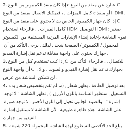
إذا كان منفذ الكمبيوتر من النوع c عبارة عن منفذ من النوع C
2.
كامل الميزات , ، فيمكنك الاتصال بمنفذ من النوع c أو منفذ HDMI .
إذا كان جهاز الكمبيوتر الخاص بك لا يحتوي على منفذ من النوع C
كامل الميزات , ، فالرجاء استخدام HDMI لتوصيل HDMI صغير ؛
تقوم الشاشة بإعادة إنشاء الإشارات المرئية المستلمة من الكمبيوتر
المحمول / الكمبيوتر / الصفحة
 شحذ . لذلك , يرجى التأكد من أن 
جهازك يحتوي على واجهة مقابلة تدعم نقل إشارة الفيديو .
 إذا كنت تستخدم كبل من النوع C للاتصال , ، فالرجاء التأكد من 
3.
أن واجهة النوع C بجهازك تدعم نقل إشارة الفيديو والصوت . وإلا , 
لن تتمكن الشاشة من عرض .
 بعد توصيل الطاقة ، يظهر شعار , (ما لم تقم بتخصيص شعار بدء 
4.
التشغيل , ستظهر الشاشة باللون الأزرق .) , تظهر الشاشة " لا توجد 
إشارة " , والضوء الجانبي تحول إلى اللون الأحمر . لا توجد صورة 
على الشاشة . هذه ظاهرة طبيعية . لأن الشاشة لا تستقبل إشارة 
الفيديو من جهازك .
 يبلغ الحد الأقصى للسطوع لهذه الشاشة المحمولة 220 شمعة 
5.