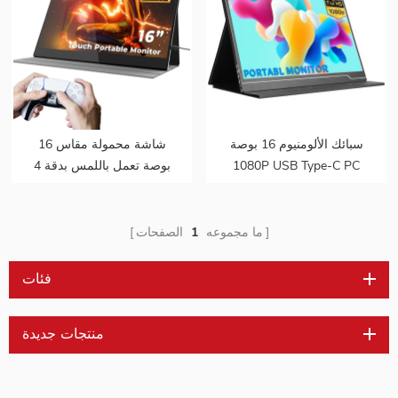
سبائك الألومنيوم 16 بوصة
شاشة محمولة مقاس 16
1080P USB Type-C PC
بوصة تعمل باللمس بدقة 4
للألعاب شاشة IPS المحمولة
كيه تدعم PS5 تدعم نظام
التشغيل Mac Touch
ما مجموعه
1
الصفحات
فئات
منتجات جديدة