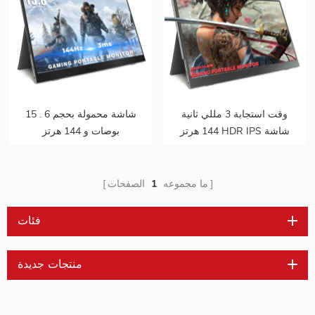
وقت استجابة 3 مللي ثانية
15 . شاشة محمولة بحجم 6
144 هرتز HDR IPS شاشة
بوصات و 144 هرتز
محمولة للألعاب
ما مجموعه
1
الصفحات
فئات
منتجات جديدة