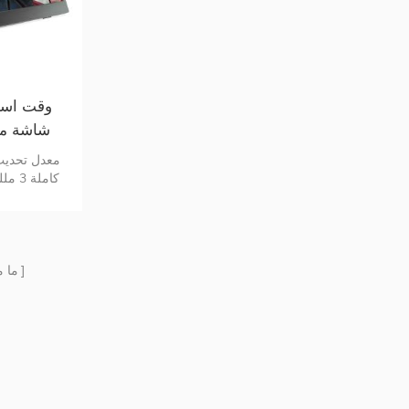
الاستجابة
التكوين والعن
ما 