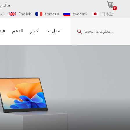
ister
0
日本語
русский
français
English
الع
اتصل بنا
أخبار
الدعم
فيد
معلومات البحث...