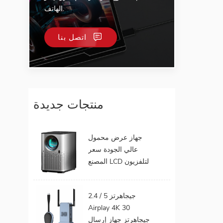
الهاتف.
اتصل بنا
منتجات جديدة
جهاز عرض محمول
عالي الجودة سعر
المصنع LCD لتلفزيون
الهاتف المحمول يدعم
1080P أندرويد 9.0 16
2.4 / 5 جيجاهرتز
جيجابايت 32 جيجابايت
Airplay 4K 30
واي فاي المسرح
جيجاهرتز جهاز إرسال
المنزلي