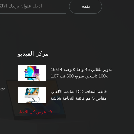
مركز الفيديو
15.6 بوصة 4K تدوير تلقائي 45 واط
شحن سريع 600 نت 1.07b 100٪
DCI-P3 مدمج في بطارية تعمل
شاشة محمولة 1080 بكسل
باللمس شاشة محمولة
شاشة الألعاب LCD فائقة النحافة
مقاس 5 مم فائقة النحافة شاشة
الكمبيوتر الثانية 15.6 شاشة تعمل
باللمس المحمولة
عرض كل الأخبار