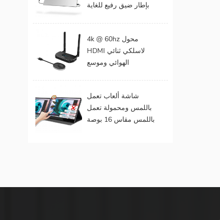
بإطار ضيق رفيع للغاية
المحمول
مقاس 15 . مقاس 6
بوصات بدقة 1080
4k @ 60hz محول
بكسل
HDMI لاسلكي ثنائي
الهوائي وموسع
لمخرجات الفيديو
المزدوجة
شاشة ألعاب تعمل
باللمس ومحمولة تعمل
باللمس مقاس 16 بوصة
(تعمل باللمس لنظام
التشغيل Mac OS /
Surface Pro)