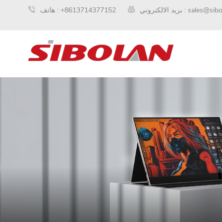
sales@sib
بريد الالكتروني :
+8613714377152
هاتف :