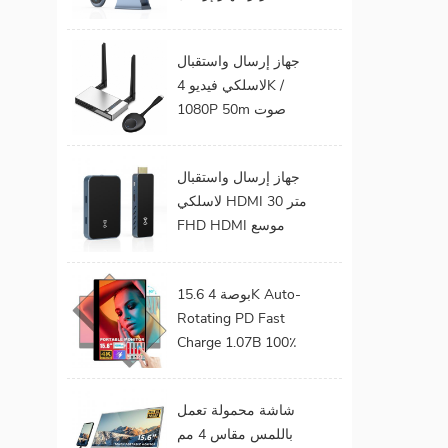
الفيديو الصوت إلى
شاشة التلفزيون يدعم
جهاز إرسال واستقبال
جهاز إرسال واستقبال
لاسلكي فيديو 4K /
HDMI لاسلكي
1080P 50m صوت
وفيديو لاسلكي لجهاز
عرض التلفزيون
جهاز إرسال واستقبال
لاسلكي HDMI 30 متر
FHD HDMI موسع
صوت فيديو من هاتف
محمول إلى تلفزيون
15.6 بوصة 4K Auto-
بروجيكتور للألعاب 0
Rotating PD Fast
كمون
Charge 1.07B 100٪
DCI-P3 Color Gamut
Battery build in Touch
شاشة محمولة تعمل
Portable Monitor
باللمس مقاس 4 مم
لأجهزة الكمبيوتر