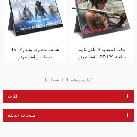
وقت استجابة 3 مللي ثانية
15 . شاشة محمولة بحجم 6
144 هرتز HDR IPS شاشة
بوصات و 144 هرتز
محمولة للألعاب
ما مجموعه
1
الصفحات
فئات
منتجات جديدة