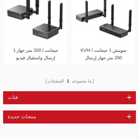
KVM سويتش 1 جيجابت /
1 جيجابت / 200 متر جهاز
200 متر جهاز إرسال
إرسال واستقبال فيديو
واستقبال فيديو لاسلكي
لاسلكي HDMI صندوق نقل
HDMI صندوق فيديو رسم
بيانات الرسم البياني للفيديو
بياني نقل ذاكرة الوصول
يدعم 1080p @ 60hz
ما مجموعه
1
الصفحات
العشوائي دعم 1080p @
60hz
فئات
منتجات جديدة