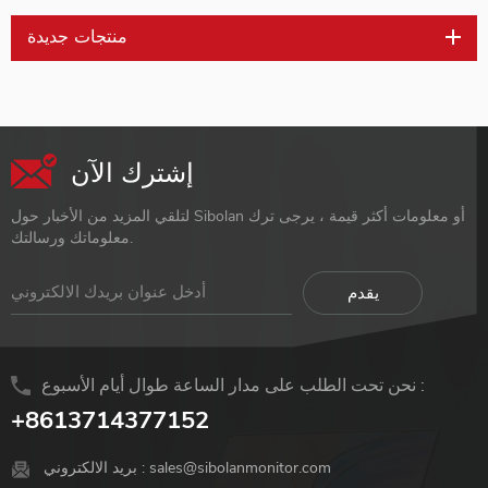
منتجات جديدة
إشترك الآن
لتلقي المزيد من الأخبار حول Sibolan أو معلومات أكثر قيمة ، يرجى ترك
معلوماتك ورسالتك.
نحن تحت الطلب على مدار الساعة طوال أيام الأسبوع :
+8613714377152
sales@sibolanmonitor.com
بريد الالكتروني :