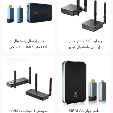
1 جيجابت / 200 متر جهاز
جهاز إرسال واستقبال
إرسال واستقبال فيديو
لاسلكي HDMI 5 متر FHD
لاسلكي HDMI صندوق نقل
موسع صوت فيديو من هاتف
بيانات الرسم البياني للفيديو
محمول إلى تلفزيون
يدعم 1080p @ 60hz
بروجيكتور للألعاب 0 زمن
انتقال
SIBOLAN طقم جهاز
KVM سويتش 1 جيجابت /