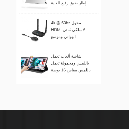
بإطار ضيق رفيع للغاية
المحمول
مقاس 15 . مقاس 6
بوصات بدقة 1080
4k @ 60hz محول
بكسل
HDMI لاسلكي ثنائي
الهوائي وموسع
لمخرجات الفيديو
المزدوجة
شاشة ألعاب تعمل
باللمس ومحمولة تعمل
باللمس مقاس 16 بوصة
(تعمل باللمس لنظام
التشغيل Mac OS /
Surface Pro)