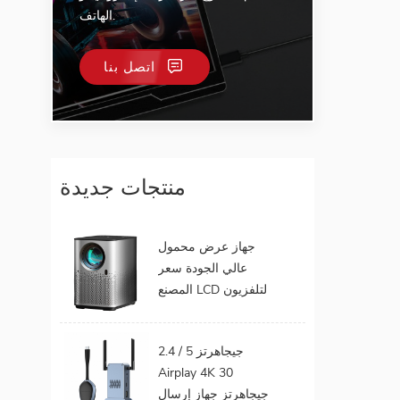
الهاتف.
اتصل بنا
منتجات جديدة
جهاز عرض محمول
عالي الجودة سعر
المصنع LCD لتلفزيون
الهاتف المحمول يدعم
1080P أندرويد 9.0 16
2.4 / 5 جيجاهرتز
جيجابايت 32 جيجابايت
Airplay 4K 30
واي فاي المسرح
جيجاهرتز جهاز إرسال
المنزلي