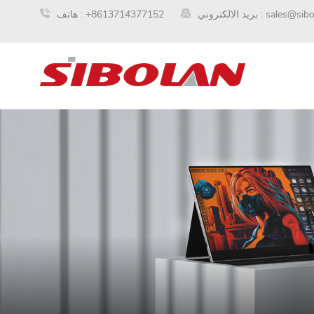
sales@sib
بريد الالكتروني :
+8613714377152
هاتف :