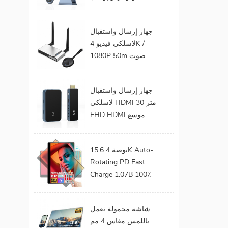
الفيديو الصوت إلى
شاشة التلفزيون يدعم
جهاز إرسال واستقبال
جهاز إرسال واستقبال
لاسلكي فيديو 4K /
HDMI لاسلكي
1080P 50m صوت
وفيديو لاسلكي لجهاز
عرض التلفزيون
جهاز إرسال واستقبال
لاسلكي HDMI 30 متر
FHD HDMI موسع
صوت فيديو من هاتف
محمول إلى تلفزيون
15.6 بوصة 4K Auto-
بروجيكتور للألعاب 0
Rotating PD Fast
كمون
Charge 1.07B 100٪
DCI-P3 Color Gamut
Battery build in Touch
شاشة محمولة تعمل
Portable Monitor
باللمس مقاس 4 مم
لأجهزة الكمبيوتر