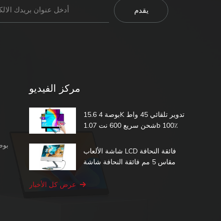
مركز الفيديو
15.6 بوصة 4K تدوير تلقائي 45 واط
شحن سريع 600 نت 1.07b 100٪
DCI-P3 مدمج في بطارية تعمل
شاشة محمولة 1080 بكسل
باللمس شاشة محمولة
شاشة الألعاب LCD فائقة النحافة
مقاس 5 مم فائقة النحافة شاشة
الكمبيوتر الثانية 15.6 شاشة تعمل
باللمس المحمولة
عرض كل الأخبار