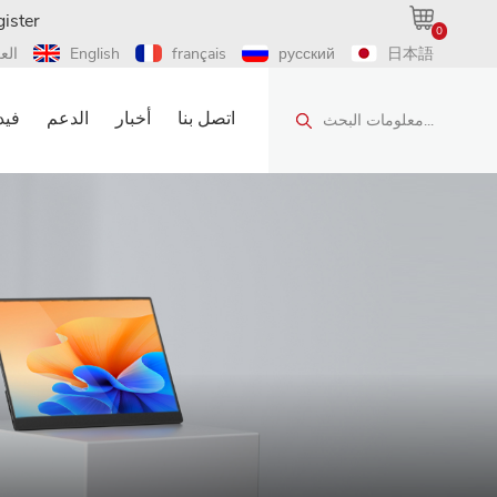
ister
0
日本語
русский
français
English
الع
اتصل بنا
أخبار
الدعم
فيد
معلومات البحث...