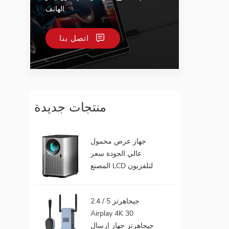
الهاتف.
اتصل بنا
منتجات جديدة
جهاز عرض محمول
عالي الجودة سعر
المصنع LCD لتلفزيون
الهاتف المحمول يدعم
1080P أندرويد 9.0 16
2.4 / 5 جيجاهرتز
جيجابايت 32 جيجابايت
Airplay 4K 30
واي فاي المسرح
جيجاهرتز جهاز إرسال
المنزلي