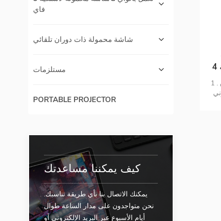
فاي
شاشة محمولة ذات دوران تلقائي
مستلزمات
1 . التدريس والعمل عبر الإنترنت 2 . نطاق
uhd 4 , يقدم تأثيرات
PORTABLE PROJECTOR
اشة
نقاط 4 . بطارية
بطارية
إشارة هجينة
 mi 6 . التكوين
ء ذكي
كيف يمكننا مساعدتك
يمكنك الاتصال بنا بأي طريقة تناسبك.
نحن متواجدون على مدار الساعة طوال
أيام الأسبوع عبر البريد الإلكتروني أو