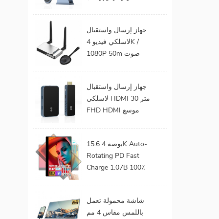
الفيديو الصوت إلى
شاشة التلفزيون يدعم
جهاز إرسال واستقبال
جهاز إرسال واستقبال
لاسلكي فيديو 4K /
HDMI لاسلكي
1080P 50m صوت
وفيديو لاسلكي لجهاز
عرض التلفزيون
جهاز إرسال واستقبال
لاسلكي HDMI 30 متر
FHD HDMI موسع
صوت فيديو من هاتف
محمول إلى تلفزيون
15.6 بوصة 4K Auto-
بروجيكتور للألعاب 0
Rotating PD Fast
كمون
Charge 1.07B 100٪
DCI-P3 Color Gamut
Battery build in Touch
شاشة محمولة تعمل
Portable Monitor
باللمس مقاس 4 مم
لأجهزة الكمبيوتر