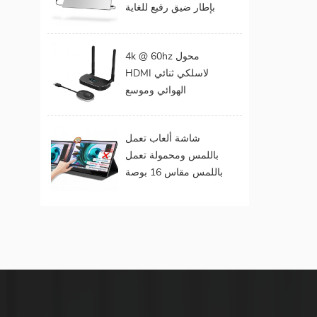
بإطار ضيق رفيع للغاية
المحمول
مقاس 15 . مقاس 6
بوصات بدقة 1080
4k @ 60hz محول
بكسل
HDMI لاسلكي ثنائي
الهوائي وموسع
لمخرجات الفيديو
المزدوجة
شاشة ألعاب تعمل
باللمس ومحمولة تعمل
باللمس مقاس 16 بوصة
(تعمل باللمس لنظام
التشغيل Mac OS /
Surface Pro)