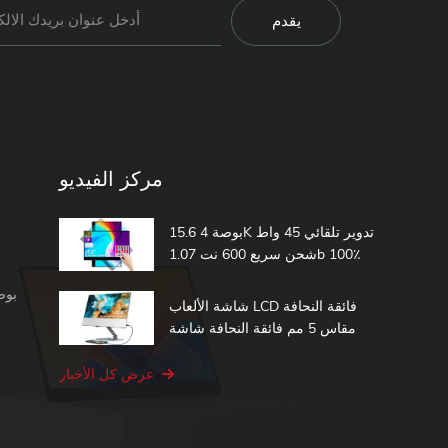
مركز الفيديو
15.6 بوصة 4K تدوير تلقائي 45 واط
شحن سريع 600 نت 1.07b 100٪
DCI-P3 مدمج في بطارية تعمل
شاشة محمولة 1080 بكسل
باللمس شاشة محمولة
شاشة الألعاب LCD فائقة النحافة
مقاس 5 مم فائقة النحافة شاشة
الكمبيوتر الثانية 15.6 شاشة تعمل
باللمس المحمولة
عرض كل الأخبار