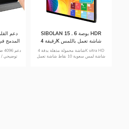
SIBOLAN 15 . 6 بوصة HDR
رقيقة 4K شاشة تعمل باللمس
المحمولة شاشة مزدوجة
شاشة تع
شاشة محمولة مذهلة بدقة 4K uitra HD
دعم
شاشة لمس سعوية 10 نقاط شاشة تعمل
توضيحي / م
باللمس تدعم نظام تشغيل MAC شاشة
USB C.
محمولة بطارية مدم