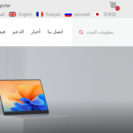
ister
0
日本語
русский
français
English
الع
اتصل بنا
أخبار
الدعم
فيد
معلومات البحث...