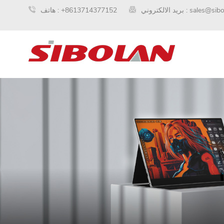
sales@sib
بريد الالكتروني :
+8613714377152
هاتف :