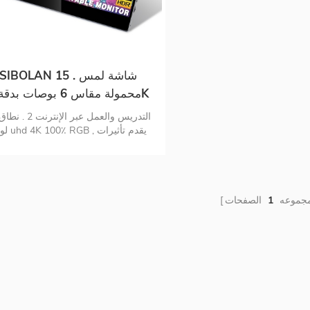
SIBOLAN 15 . شاشة لمس
محمولة مقاس 6 بوصات بدقة 4K
لوني K 100٪ RGB
بصرية أكثر واقعية وملونة 3 . ش
محمولة تعمل باللمس 10 
مدمجة 10000 مللي أمبير , تتيح عمر 
4-5 ساعات , مثالي للسفر 5 . 
USB-C واتصال mini-hd و
مجموعه
1
الصفحات
المحسن والعناية بالعيون 7 . غطا
وواقي شاشة