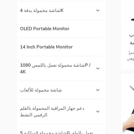
شاشة محمولة بدقة 4K
OLED Portable Monitor
حافة
شة
14 Inch Portable Monitor
شاشة 15.6 تعمل
[شاشة لمس متكاملة رفيعة للغاية 5 مم]
ت
ا 796 جم ، وهي
 بدقة 1080
شاشة محمولة تعمل باللمس 1080P /
FHD 1080P I]
4K
جة وتقنية
العناية بالعين [شاشة لمس سعوية من 10
مع
شاشة محمولة للألعاب
Chr و
 لا
Dual 
دعم جهاز المراقبة المحمولة بالقلم
C
الرقمي النشط
هزة
شاشة محمولة لاسلكية 5G تعمل بالواي