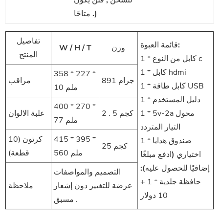
للشحن , فلن يكون
متاحًا .)
تفاصيل
قائمة العبوة:
وزن
W / H / T
المنتج
1 * كابل من النوع c
1 * كابل hdmi
358 * 227 *
891 جرام
مراقب
1 * كابل طاقة USB
10 ملم
1 * دليل المستخدم
400 * 270 *
1 * 5v-2a محول
2 . 5 كجم
علبة الالوان
77 ملم
التيار المتردد
415 * 395 *
كرتون (10
1 * صندوق هدايا
25 كجم
560 ملم
قطعة)
اختياري (ادفع مبلغًا
إضافيًا للحصول عليه):
التصميم والمواصفات
حافظة جلدية * 1 +
عرضة للتغيير دون إشعار
ملاحظة
10 دولار
مسبق .