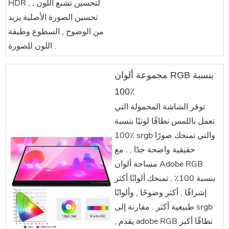
HDR , لتحسين تشبع اللون ,
تحسين الصورة الأصلية يزيد
من الوضوح , السطوع وطبقة
اللون للصورة .
مجموعة ألوان RGB بنسبة
100٪
توفر الشاشة المحمولة التي
تعمل باللمس نطاقًا لونيًا بنسبة
100٪ srgb والتي تمنحك صورًا
حقيقية واضحة جدًا , . مع
مساحة ألوان Adobe RGB
بنسبة 100٪ , تمنحك ألوانًا أكثر
إشراقًا , أكثر وضوحًا , وألوانًا
طبيعية أكثر . مقارنة إلى srgb
, يقدم adobe RGB نطاقًا أكبر