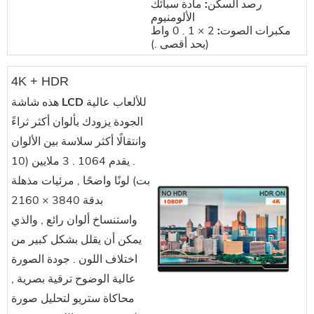
رصد السكن:
مادة سبائك
الألومنيوم
مكبرات الصوت:
2 × 1 . 0 واط
(بحد أقصى .)
4K + HDR
هذه
شاشة LCD للألعاب عالية
الجودة
يزودك بألوان أكثر ثراءً
وانتقالًا أكثر سلاسة بين الألوان
. يقدم 1064 . 3 ملايين (10
بت) لونًا واضحًا , مرئيات مذهلة
بدقة 3840 × 2160
واستنساخ ألوان رائع , والذي
يمكن أن يقلل بشكل كبير من
اختلاف اللون . جودة الصورة
عالية الوضوح ترقية بصرية ,
محاكاة ستريو لتحليل صورة