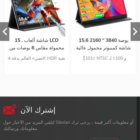
15.6 بوصة 3840 * 2160
15 . شاشة ألعاب LCD
شاشة كمبيوتر محمول عالية
محمولة مقاس 6 بوصات من
الدقة تعمل باللمس من النوع
النوع C مقاس 6 بوصات
【101٪ NTSC و 100٪ لـ
تضيء العالم بدقة 4K HDR نقية
C تعمل باللمس بدقة 4K مع
مزودة بمنفذ USB من النوع C
Adobe RGB شاهد ألوانًا أكثر
نوع واحد- ج الاتصال بالإشارة
بطارية
واقعية ؛ بطارية مدمجة 8000
والطاقة التكوين المحسن
مللي أمبير في الساعة】 لا
والعناية بالعيون اتصال رقمي
تستنزف طاقة الجهاز المتصل ؛
متعدد الاستخدامات غطاء واقي
【التوصيل والتشغيل ، منفذ
شاشة ذكي
Type-C المزدوج ذو الوظائف
إشترك الآن
الكاملة أكثر عملية من معظم
شاشات الكمبيوتر ؛ 【تصميم
لتلقي المزيد من الأخبار حول Sibolan أو معلومات أكثر قيمة ، يرجى ترك
محمول ، جراب واقٍ وحامل
معلوماتك ورسالتك.
متضمن】 غلاف من سبائك