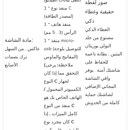
(لنقل بيانات الفيديو)
صور لقطة
1 * منفذ نوع C
حقيقية وغطاء
(لمصدر الطاقة)
ذكي
1 * منفذ هاتف
الغطاء الذكي
الرأس (3 . 5 مم)
مصنوع من جلد
مادة الشاشة:
1 * منفذ micro-
البولي يوريثان
usb (للتوصيل بلوحة
عاكس , من السهل
المتين , بطانة ناعمة
المفاتيح والماوس)
ترك بصمات
للحفاظ على
(ملاحظة: يرجى
الأصابع .
شاشتك آمنة . يوفر
التحقق مما إذا كان
واقي الشاشة
النوع C لجهاز
المجاني الإضافي
الكمبيوتر المحمول /
لشاشتك حماية
الهاتف الخاص بك هو
كاملة من الخدوش .
منفذ من النوع C
كامل الميزات . إذا
كان مجرد نوع C