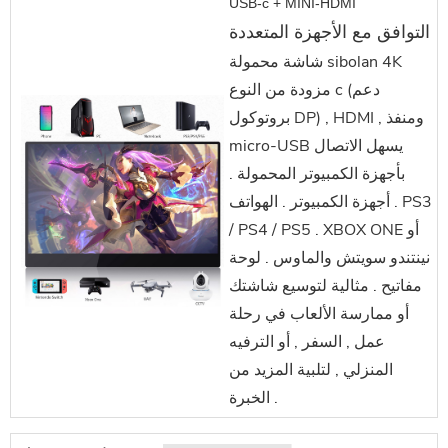
USB-c + MINI-HDMI
التوافق مع الأجهزة المتعددة
شاشة محمولة sibolan 4K
مزودة من النوع c (دعم
بروتوكول DP) , HDMI , ومنفذ
micro-USB يسهل الاتصال
بأجهزة الكمبيوتر المحمولة .
أجهزة الكمبيوتر . الهواتف . PS3
/ PS4 / PS5 . XBOX ONE أو
نينتندو سويتش والماوس . لوحة
مفاتيح . مثالية لتوسيع شاشتك
أو ممارسة الألعاب في رحلة
عمل , السفر , أو الترفيه
المنزلي , لتلبية المزيد من
الخبرة .