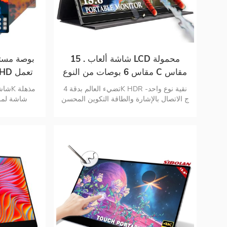
15 . شاشة ألعاب LCD محمولة
مقاس 6 بوصات من النوع C مقاس
6 بوصات مزودة بمنفذ USB من
تضيء العالم بدقة 4K HDR نقية نوع واحد-
النوع C
المحمو
ج الاتصال بالإشارة والطاقة التكوين المحسن
والعناية بالعيون اتصال رقمي متعدد
التلقائي لمس
الاستخدامات غطاء واقي شاشة ذكي
الدوارة بلا حدود شاشة USB C مزدوجة