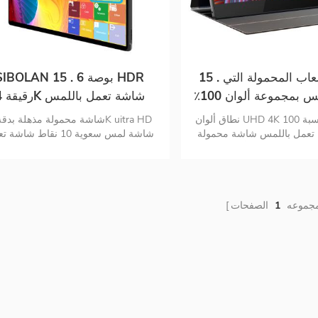
15 . شاشة الألعاب المحمولة التي
SIBOLAN 15 . 6 بوصة DR
تعمل باللمس بمجموعة ألوان 100٪
رقيقة 4K
اس 6 بوصات
المحمولة شاشة مزدوجة
نطاق ألوان UHD 4K بنسبة 100٪ RGB 10
تعمل باللمس شاشة محمولة
شاشة لمس سعوية 10 نقاط شاش
بطارية مدمجة 10000 مللي أمبير إشارة
باللمس تدعم نظام تشغيل MAC شا
هجينة لتوصيل USB-C و mini-hdmi التكوين
USB C.
اية بالعيون غطاء واقي شاشة
ذكي
مجموعه
1
الصفحات