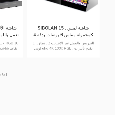
SIBOLAN 15 . شاشة لمس
محمولة مقاس 6 بوصات بدقة 4K
مق
1 . التدريس والعمل عبر الإنترنت 2 . نطاق
لوني uhd 4K 100٪ RGB , يقدم تأثيرات
نقاط شاشة 
بصرية أكثر واقعية وملونة 3 . شاشة
محمولة تعمل باللمس 10 نقاط 4 . بطارية
مدمجة 10000 مللي أمبير , تتيح عمر بطارية
المحسن والعن
4-5 ساعات , مثالي للسفر 5 . إشارة هجينة
USB-C واتصال mini-hd و mi 6 . التكوين
ما 
المحسن والعناية بالعيون 7 . غطاء ذكي
وواقي شاشة