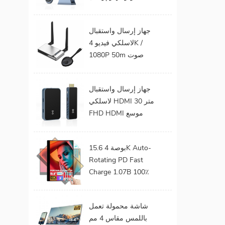
الفيديو الصوت إلى
شاشة التلفزيون يدعم
جهاز إرسال واستقبال
جهاز إرسال واستقبال
لاسلكي فيديو 4K /
HDMI لاسلكي
1080P 50m صوت
وفيديو لاسلكي لجهاز
عرض التلفزيون
جهاز إرسال واستقبال
لاسلكي HDMI 30 متر
FHD HDMI موسع
صوت فيديو من هاتف
محمول إلى تلفزيون
15.6 بوصة 4K Auto-
بروجيكتور للألعاب 0
Rotating PD Fast
كمون
Charge 1.07B 100٪
DCI-P3 Color Gamut
Battery build in Touch
شاشة محمولة تعمل
Portable Monitor
باللمس مقاس 4 مم
لأجهزة الكمبيوتر