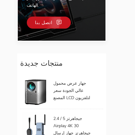
الهاتف.
اتصل بنا
منتجات جديدة
جهاز عرض محمول
عالي الجودة سعر
المصنع LCD لتلفزيون
الهاتف المحمول يدعم
1080P أندرويد 9.0 16
2.4 / 5 جيجاهرتز
جيجابايت 32 جيجابايت
Airplay 4K 30
واي فاي المسرح
جيجاهرتز جهاز إرسال
المنزلي