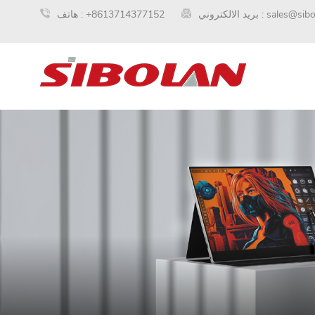
sales@sib
بريد الالكتروني :
+8613714377152
هاتف :