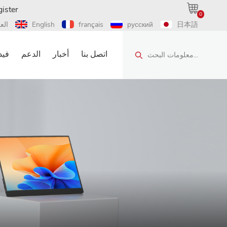
ister
0
日本語
русский
français
English
الع
اتصل بنا
أخبار
الدعم
فيد
معلومات البحث...