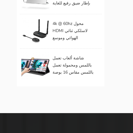
بإطار ضيق رفيع للغاية
المحمول
مقاس 15 . مقاس 6
بوصات بدقة 1080
4k @ 60hz محول
بكسل
HDMI لاسلكي ثنائي
الهوائي وموسع
لمخرجات الفيديو
المزدوجة
شاشة ألعاب تعمل
باللمس ومحمولة تعمل
باللمس مقاس 16 بوصة
(تعمل باللمس لنظام
التشغيل Mac OS /
Surface Pro)