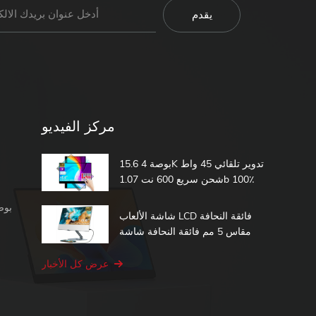
مركز الفيديو
15.6 بوصة 4K تدوير تلقائي 45 واط
شحن سريع 600 نت 1.07b 100٪
DCI-P3 مدمج في بطارية تعمل
شاشة محمولة 1080 بكسل
باللمس شاشة محمولة
شاشة الألعاب LCD فائقة النحافة
مقاس 5 مم فائقة النحافة شاشة
الكمبيوتر الثانية 15.6 شاشة تعمل
باللمس المحمولة
عرض كل الأخبار