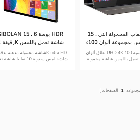
15 . شاشة الألعاب المحمولة التي
SIBOLAN 15 . 6 بوصة DR
تعمل باللمس بمجموعة ألوان 100٪
رقيقة 4K
اس 6 بوصات
المحمولة شاشة مزدوجة
نطاق ألوان UHD 4K بنسبة 100٪ RGB 10
تعمل باللمس شاشة محمولة
شاشة لمس سعوية 10 نقاط شاش
بطارية مدمجة 10000 مللي أمبير إشارة
باللمس تدعم نظام تشغيل MAC شا
هجينة لتوصيل USB-C و mini-hdmi التكوين
USB C.
اية بالعيون غطاء واقي شاشة
ذكي
مجموعه
1
الصفحات