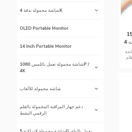
شاشة محمولة بدقة 4K
OLED Portable Monitor
لة تعمل باللمس
مقاس 6 بوصات 4k مدمجة للبطارية
14 Inch Portable Monitor
ية الدقة FHD 1080p شاشة
عم نظام
win مزدوج c و mini HDMI
شاشة محمولة تعمل باللمس 1080P /
4K
شاشة محمولة للألعاب
دعم جهاز المراقبة المحمولة بالقلم
الرقمي النشط
شاشة محمولة لاسلكية 5G تعمل بالواي