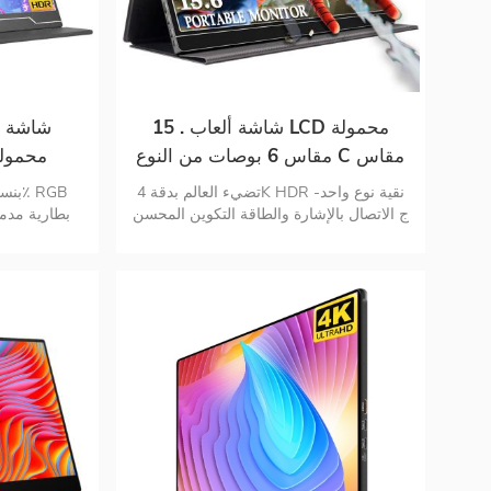
15 . شاشة ألعاب LCD محمولة
مقاس 6 بوصات من النوع C مقاس
ببطارية 4K 
6 بوصات مزودة بمنفذ USB من
تضيء العالم بدقة 4K HDR نقية نوع واحد-
النوع C
ج الاتصال بالإشارة والطاقة التكوين المحسن
والعناية بالعيون اتصال رقمي متعدد
الاستخدامات غطاء واقي شاشة ذكي
المحسن والعن