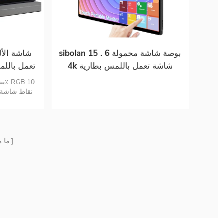
sibolan 15 . 6 بوصة شاشة محمولة
4k شاشة تعمل باللمس بطارية
مدمجة 10000 مللي أمبير شاشة
مق
محمولة لدعم الكمبيوتر المحمول
نقاط شاشة 
OEM لـ ps5
المحسن والعن
ما 