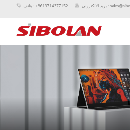
sales@sib
بريد الالكتروني :
+8613714377152
هاتف :