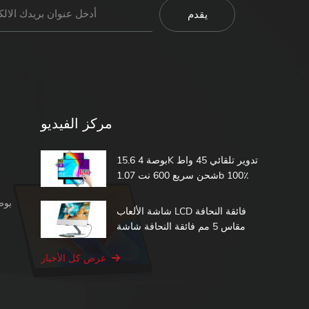
مركز الفيديو
15.6 بوصة 4K تدوير تلقائي 45 واط
شحن سريع 600 نت 1.07b 100٪
DCI-P3 مدمج في بطارية تعمل
شاشة محمولة 1080 بكسل
باللمس شاشة محمولة
شاشة الألعاب LCD فائقة النحافة
مقاس 5 مم فائقة النحافة شاشة
الكمبيوتر الثانية 15.6 شاشة تعمل
باللمس المحمولة
عرض كل الأخبار