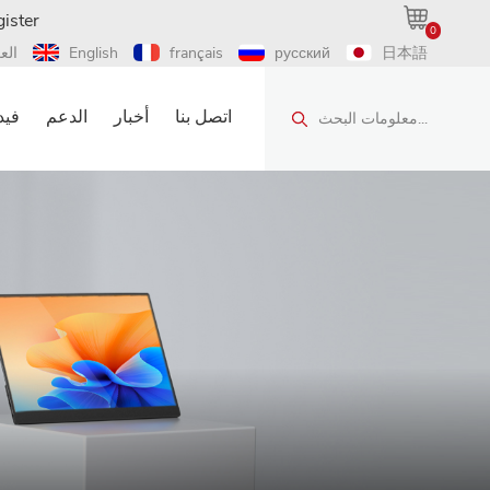
ister
0
日本語
русский
français
English
الع
اتصل بنا
أخبار
الدعم
فيد
معلومات البحث...