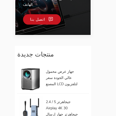
الهاتف.
اتصل بنا
منتجات جديدة
جهاز عرض محمول
عالي الجودة سعر
المصنع LCD لتلفزيون
الهاتف المحمول يدعم
1080P أندرويد 9.0 16
2.4 / 5 جيجاهرتز
جيجابايت 32 جيجابايت
Airplay 4K 30
واي فاي المسرح
جيجاهرتز جهاز إرسال
المنزلي