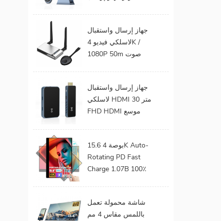
الفيديو الصوت إلى
شاشة التلفزيون يدعم
جهاز إرسال واستقبال
جهاز إرسال واستقبال
لاسلكي فيديو 4K /
HDMI لاسلكي
1080P 50m صوت
وفيديو لاسلكي لجهاز
عرض التلفزيون
جهاز إرسال واستقبال
لاسلكي HDMI 30 متر
FHD HDMI موسع
صوت فيديو من هاتف
محمول إلى تلفزيون
15.6 بوصة 4K Auto-
بروجيكتور للألعاب 0
Rotating PD Fast
كمون
Charge 1.07B 100٪
DCI-P3 Color Gamut
Battery build in Touch
شاشة محمولة تعمل
Portable Monitor
باللمس مقاس 4 مم
لأجهزة الكمبيوتر