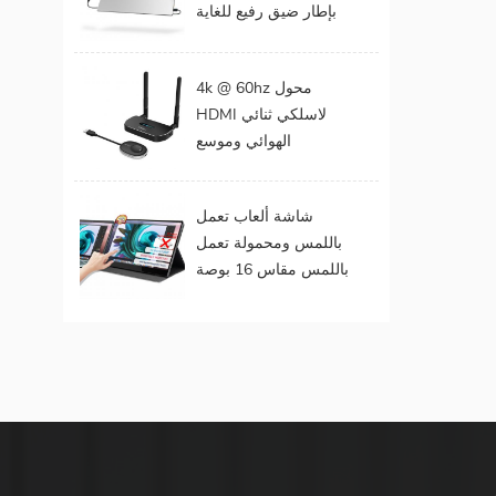
بإطار ضيق رفيع للغاية
المحمول
مقاس 15 . مقاس 6
بوصات بدقة 1080
4k @ 60hz محول
بكسل
HDMI لاسلكي ثنائي
الهوائي وموسع
لمخرجات الفيديو
المزدوجة
شاشة ألعاب تعمل
باللمس ومحمولة تعمل
باللمس مقاس 16 بوصة
(تعمل باللمس لنظام
التشغيل Mac OS /
Surface Pro)