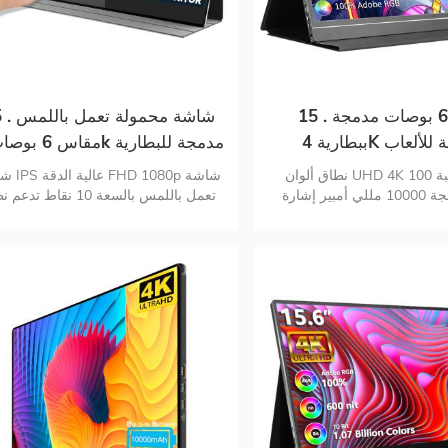
15 . شاشة 6 بوصات مدمجة
15 . شاشة محمو
محمولة للألعاب
تدعم ps5 تدعم mac touch
نطاق ألوان UHD 4K بنسبة 100٪ RGB
شاشة IPS عال
بطارية مدمجة 10000 مللي أمبير إشارة
تعمل باللمس بالسعة 10 نقاط تد
هجينة لتوصيل USB-C و mini-hdmi التكوين
لمس 10 USB
اية بالعيون غطاء واقي شاشة
رصد منفذ الإدخال
ذكي