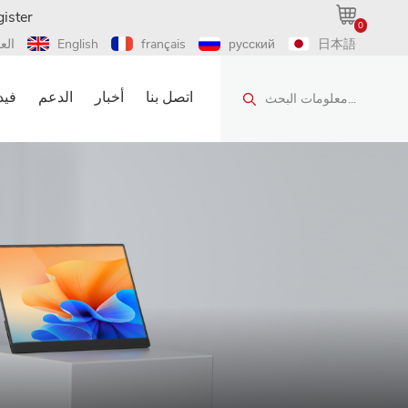
ister
0
日本語
русский
français
English
الع
اتصل بنا
أخبار
الدعم
فيد
معلومات البحث...