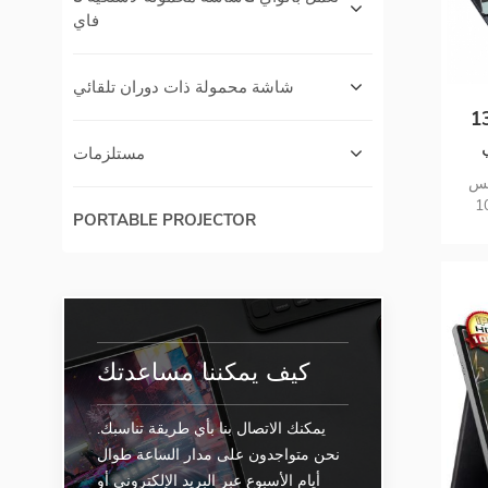
فاي
شاشة محمولة ذات دوران تلقائي
مس مقاس 13.3
ي
مستلزمات
رية
FHD
وع
262K بت)) مع
PORTABLE PROJECTOR
Usb Type-C  مللي
صل
ل USB
لصوت والفيديو
كل أسرع سهل الحمل: وزن خفيف 687
يق عمل
نظام
كيف يمكننا مساعدتك
اميرا ،
يمكنك الاتصال بنا بأي طريقة تناسبك.
نحن متواجدون على مدار الساعة طوال
أيام الأسبوع عبر البريد الإلكتروني أو