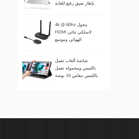
بإطار ضيق رفيع للغاية
المحمول
مقاس 15 . مقاس 6
بوصات بدقة 1080
4k @ 60hz محول
بكسل
HDMI لاسلكي ثنائي
الهوائي وموسع
لمخرجات الفيديو
المزدوجة
شاشة ألعاب تعمل
باللمس ومحمولة تعمل
باللمس مقاس 16 بوصة
(تعمل باللمس لنظام
التشغيل Mac OS /
Surface Pro)