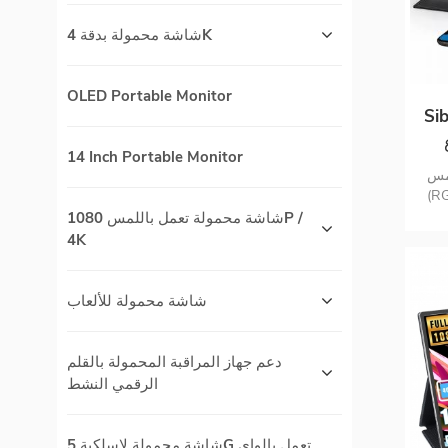
شاشة محمولة بدقة 4K
OLED Portable Monitor
محمولة
ة
14 Inch Portable Monitor
قبة التدرج اللوني 4K شاشة
UHD:
sR ،
اللمس على
شاشة محمولة تعمل باللمس 1080P /
ة ،
4K
 التلقائي 0/90/180/270 درجة
فذ Hdmi صغير ، توافق
كمبيوتر
شاشة محمولة للألعاب
دعم جهاز المراقبة المحمولة بالقلم
الرقمي النشط
شاشة محمولة لاسلكية 5G تعمل بالواي