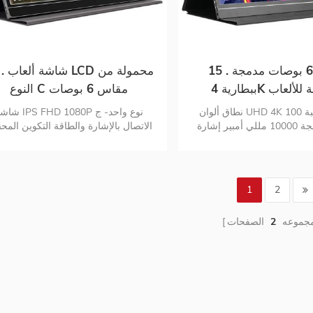
15 . شاشة 6 بوصات مدمجة
15 . شاشة 
محمولة للألعاب
النوع C مقاس 6 بوصات
نطاق ألوان UHD 4K بنسبة 100٪ RGB
شاشة IPS FHD 1080P نوع و
بطارية مدمجة 10000 مللي أمبير إشارة
الاتصال بالإشارة والطاقة التكوين الم
هجينة لتوصيل USB-C و mini-hdmi التكوين
والعناية بالعيون غطاء واقي شاشة ذ
اية بالعيون غطاء واقي شاشة
اتصال رقمي متعدد الاستخدامات
ذكي
1
2
مجموعه
2
الصفحات