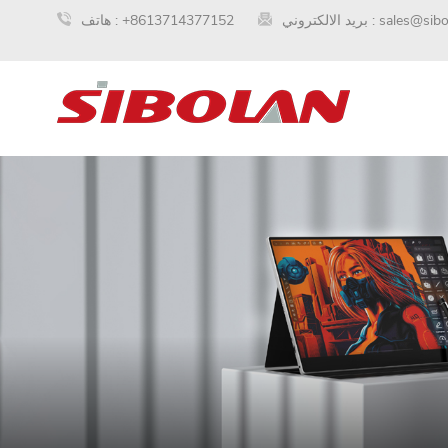
sales@sib
بريد الالكتروني :
+8613714377152
هاتف :