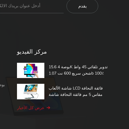
مركز الفيديو
15.6 بوصة 4K تدوير تلقائي 45 واط
شحن سريع 600 نت 1.07b 100٪
DCI-P3 مدمج في بطارية تعمل
شاشة محمولة 1080 بكسل
باللمس شاشة محمولة
شاشة الألعاب LCD فائقة النحافة
مقاس 5 مم فائقة النحافة شاشة
الكمبيوتر الثانية 15.6 شاشة تعمل
باللمس المحمولة
عرض كل الأخبار