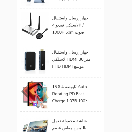
الفيديو الصوت إلى
شاشة التلفزيون يدعم
جهاز إرسال واستقبال
جهاز إرسال واستقبال
لاسلكي فيديو 4K /
HDMI لاسلكي
1080P 50m صوت
وفيديو لاسلكي لجهاز
عرض التلفزيون
جهاز إرسال واستقبال
لاسلكي HDMI 30 متر
FHD HDMI موسع
صوت فيديو من هاتف
محمول إلى تلفزيون
15.6 بوصة 4K Auto-
بروجيكتور للألعاب 0
Rotating PD Fast
كمون
Charge 1.07B 100٪
DCI-P3 Color Gamut
Battery build in Touch
شاشة محمولة تعمل
Portable Monitor
باللمس مقاس 4 مم
لأجهزة الكمبيوتر