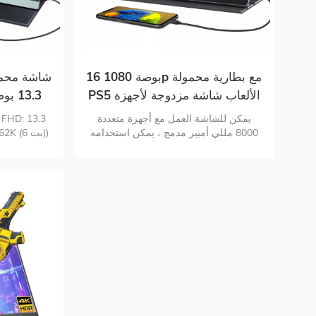
16 بوصة 1080p مع بطارية محمولة
شاشة محمو
PS5 الألعاب شاشة مزدوجة لأجهزة
الكمبيوتر المحمول
يمكن للشاشة العمل مع أجهزة متعددة
Hdmi و USB من النوع C
8000 مللي أمبير مدمج ، يمكن استخدامه
لمدة تصل إلى 3-4 ساعات فقط 0.35 بوصة
و 1.98 رطل خفيف الوزن وسهل الحمل
ومصمم جيدًا لرحلات العمل والسفر
الصوت والف
والألعاب
أفضل زميل
محمول ، كاميرا ، C