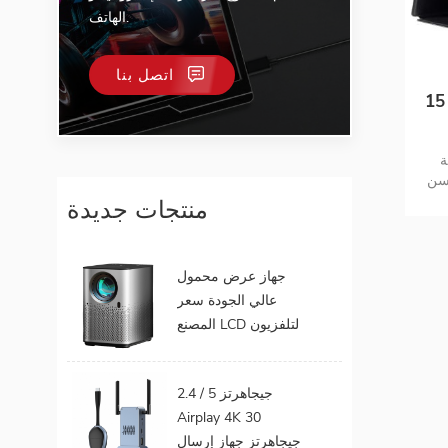
الهاتف.
اتصل بنا
ألعاب LCD محمولة من
احد- ج
حسن
كي
منتجات جديدة
جهاز عرض محمول
عالي الجودة سعر
المصنع LCD لتلفزيون
الهاتف المحمول يدعم
1080P أندرويد 9.0 16
2.4 / 5 جيجاهرتز
جيجابايت 32 جيجابايت
Airplay 4K 30
واي فاي المسرح
جيجاهرتز جهاز إرسال
المنزلي