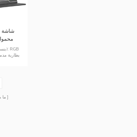
ببطارية 4K 
المحسن والعن
ما 