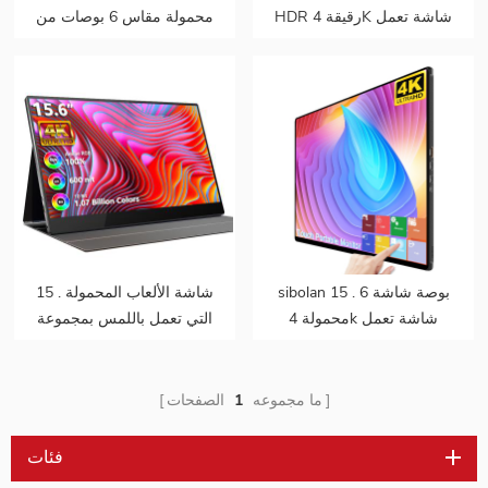
HDR رقيقة 4K شاشة تعمل
محمولة مقاس 6 بوصات من
باللمس المحمولة شاشة
النوع C مقاس 6 بوصات
مزدوجة
مزودة بمنفذ USB من النوع C
sibolan 15 . 6 بوصة شاشة
15 . شاشة الألعاب المحمولة
محمولة 4k شاشة تعمل
التي تعمل باللمس بمجموعة
باللمس بطارية مدمجة
ألوان 100٪ مقاس 6 بوصات
10000 مللي أمبير شاشة
محمولة لدعم الكمبيوتر
ما مجموعه
1
الصفحات
المحمول OEM لـ ps5
فئات