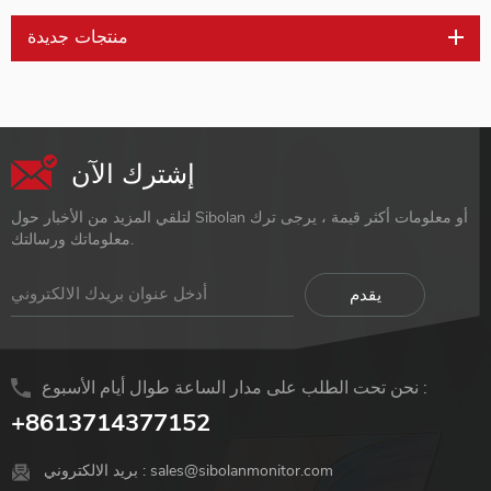
منتجات جديدة
إشترك الآن
لتلقي المزيد من الأخبار حول Sibolan أو معلومات أكثر قيمة ، يرجى ترك
معلوماتك ورسالتك.
نحن تحت الطلب على مدار الساعة طوال أيام الأسبوع :
+8613714377152
sales@sibolanmonitor.com
بريد الالكتروني :