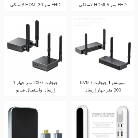
لاسلكي HDMI 5 متر FHD
لاسلكي HDMI 30 متر FHD
موسع صوت فيديو من هاتف
HDMI موسع صوت فيديو من
محمول إلى تلفزيون
هاتف محمول إلى تلفزيون
بروجيكتور للألعاب 0 زمن
بروجيكتور للألعاب 0 كمون
انتقال
KVM سويتش 1 جيجابت /
1 جيجابت / 200 متر جهاز
200 متر جهاز إرسال
إرسال واستقبال فيديو
واستقبال فيديو لاسلكي
لاسلكي HDMI صندوق نقل
HDMI صندوق فيديو رسم
بيانات الرسم البياني للفيديو
بياني نقل ذاكرة الوصول
يدعم 1080p @ 60hz
العشوائي دعم 1080p @
60hz