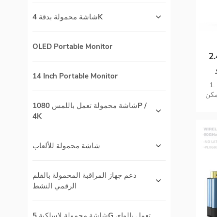
شاشة محمولة بدقة 4K
OLED Portable Monitor
Airplay 4
14 Inch Portable Monitor
عم
 واحد】 تبديل بنقرة
مكن
مشاركة شاشات متعددة ؛ 2. 【متوافق مع
شاشة محمولة تعمل باللمس 1080P /
H
4K
قة
تطلب واي
】 نقل لاسلكي لمسافات طويلة 50
شاشة محمولة للألعاب
شغيل
ل
الوضع
دعم جهاز المراقبة المحمولة بالقلم
الرقمي النشط
الشاشات ، ولا يتداخل مع بعضها البعض ؛ 6.
HDM.
HDM
شاشة محمولة لاسلكية 5G تعمل بالواي