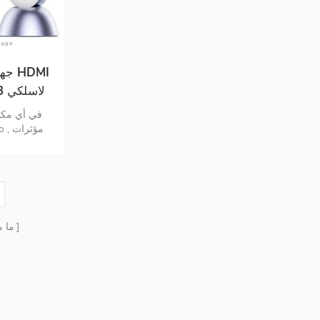
جها
لاجتماعا
ما 