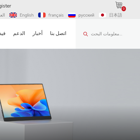
ister
0
日本語
русский
français
English
الع
اتصل بنا
أخبار
الدعم
فيد
معلومات البحث...