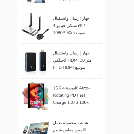
ع
الفيديو الصوت إلى
حتاج إلى
شاشة التلفزيون يدعم
ب للاستخدام جهاز
جهاز إرسال واستقبال
جهاز إرسال واستقبال
كحد
لاسلكي فيديو 4K /
HDMI لاسلكي
1080P 50m صوت
وفيديو لاسلكي لجهاز
عرض التلفزيون
جهاز إرسال واستقبال
لاسلكي HDMI 30 متر
FHD HDMI موسع
صوت فيديو من هاتف
محمول إلى تلفزيون
15.6 بوصة 4K Auto-
بروجيكتور للألعاب 0
Rotating PD Fast
كمون
Charge 1.07B 100٪
DCI-P3 Color Gamut
Battery build in Touch
شاشة محمولة تعمل
Portable Monitor
باللمس مقاس 4 مم
لأجهزة الكمبيوتر