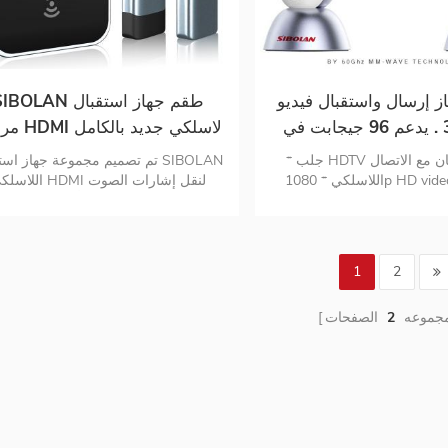
HDMI Transmitter Kit بدلاً من iFi
Display dongle؟ لا كمون لا ضغط ل
تشويش عرض نطاق نقل واسع سرعة 
عالية التوصيل والتشغيل لا يحتاج إلى 
أو التطبيق سهل الاستخدام 1 ج
ز إرسال واستقبال فيديو HDMI
SIBOLAN طقم جهاز استقب
إلى 7 أجهزة إرسال كحد أقصى
لاسلكي 3 . يدعم 96 جيجابت في
مرسل HDMI لاسلكي جديد بالكامل
الثانية / 30 متر جهاز إرسال 4k @
* جلب HDTV في أي مكان مع الاتصال
تم تصميم مجموعة جهاز استقبال AN
30 هرتز
اللاسلكي * 1080p HD video , مؤثرات
اللاسلكي HDMI لنقل إشارات 
صوتية ممتازة * 0 كمون للبث المباشر
والفيديو HDMI أو USB-C
واللعبة * لا يوجد wifi rebared والتوصيل
من مصادر HDMI أو USB-C (ا
والتشغيل * واجهة USB-C و HDMI مزدوجة
شاشات HDMI ضمن 
ت المكتب * ضمان الخدمة
بعد 5 أمتار بدون تأخير! تجربة دقة فيد
1
2
@ 60hz
يجعله جهازًا مثاليًا لتطبيقات سطح المكت
مجموعه
2
الصفحات
العروض التقديمية والألعاب . فهو يدع
تنسيقات الصوت الرقمية عالية الدقة م
dolby , true HD , و DTS-HD , حتى
يضطر المستخدمون إلى التضحية بتجر
المشاهدة من أجل الراحة . لماذا تختا
LAN Wireless HDMI transmitter kit
بدلاً من i display dongle