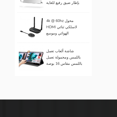
بإطار ضيق رفيع للغاية
المحمول
مقاس 15 . مقاس 6
بوصات بدقة 1080
4k @ 60hz محول
بكسل
HDMI لاسلكي ثنائي
الهوائي وموسع
لمخرجات الفيديو
المزدوجة
شاشة ألعاب تعمل
باللمس ومحمولة تعمل
باللمس مقاس 16 بوصة
(تعمل باللمس لنظام
التشغيل Mac OS /
Surface Pro)