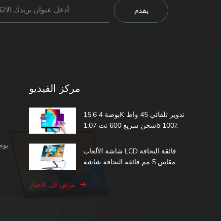
مركز الفيديو
15.6 بوصة 4K تدوير تلقائي 45 واط
شحن سريع 600 نت 1.07b 100٪
DCI-P3 مدمج في بطارية تعمل
شاشة محمولة 1080 بكسل
باللمس شاشة محمولة
شاشة الألعاب LCD فائقة النحافة
مقاس 5 مم فائقة النحافة شاشة
الكمبيوتر الثانية 15.6 شاشة تعمل
باللمس المحمولة
عرض كل الأخبار