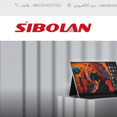
sales@sib
بريد الالكتروني :
+8613714377152
هاتف :