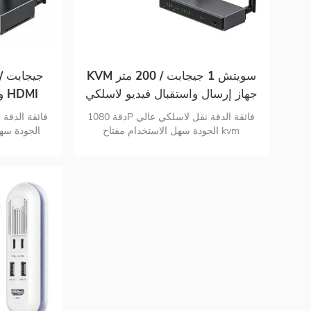
المتو
ينقل الفيديو 
أو جهاز ال
التلفزيونية 
المحمول 
KVM سويتش 1 جيجابت / 200 متر
جهاز إرسال واستقبال فيديو لاسلكي
و
و Xbox ، 
HDMI صندوق فيديو رسم بياني نقل
صندوق نقل
دقة 1080P فائقة الدقة نقل لاسلكي عالي
ذاكرة الوصول العشوائي دعم
للفيديو يدعم  60hz
الجودة سهل الاستخدام مفتاح kvm
الجودة سه
سيناريوهات التطبيق تستخدم على نطاق
سيناريوهات
1080p @ 60hz
واسع