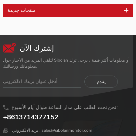
منتجات جديدة
إشترك الآن
لتلقي المزيد من الأخبار حول Sibolan أو معلومات أكثر قيمة ، يرجى ترك
معلوماتك ورسالتك.
نحن تحت الطلب على مدار الساعة طوال أيام الأسبوع :
+8613714377152
sales@sibolanmonitor.com
بريد الالكتروني :