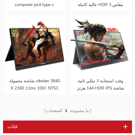
عالية كاملة HDR مقاس 3
computer ps4 type-c
بوصات من النوع C مقاس
Laptop 1080p led IPS
1920 * 1080
panel شاشة ألعاب محمولة
وقت استجابة 3 مللي ثانية
شاشة محمولة sibolan 3840
144 هرتز HDR IPS شاشة
X 2160 11ms 100٪ NTSC
محمولة للألعاب
17 . 3 بوصة 4K LED
ما مجموعه
1
الصفحات
فئات