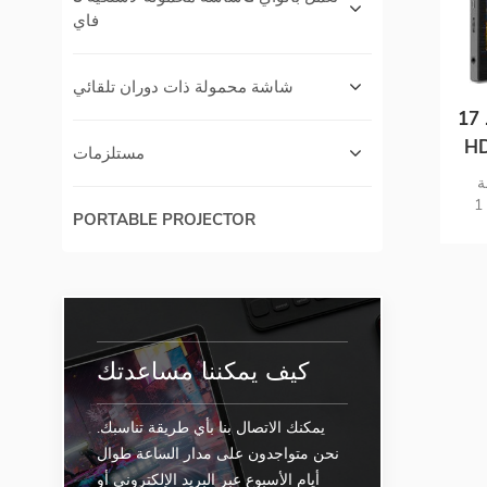
فاي
شاشة محمولة ذات دوران تلقائي
شة محمولة بدقة عالية كاملة
ات من النوع C
مستلزمات
F شاشة
محمولة 1HD و USB C شاشة محمولة
PORTABLE PROJECTOR
كيف يمكننا مساعدتك
يمكنك الاتصال بنا بأي طريقة تناسبك.
نحن متواجدون على مدار الساعة طوال
أيام الأسبوع عبر البريد الإلكتروني أو