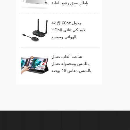
بإطار ضيق رفيع للغاية
المحمول
مقاس 15 . مقاس 6
بوصات بدقة 1080
4k @ 60hz محول
بكسل
HDMI لاسلكي ثنائي
الهوائي وموسع
لمخرجات الفيديو
المزدوجة
شاشة ألعاب تعمل
باللمس ومحمولة تعمل
باللمس مقاس 16 بوصة
(تعمل باللمس لنظام
التشغيل Mac OS /
Surface Pro)