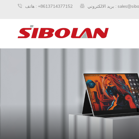
sales@sib
بريد الالكتروني :
+8613714377152
هاتف :