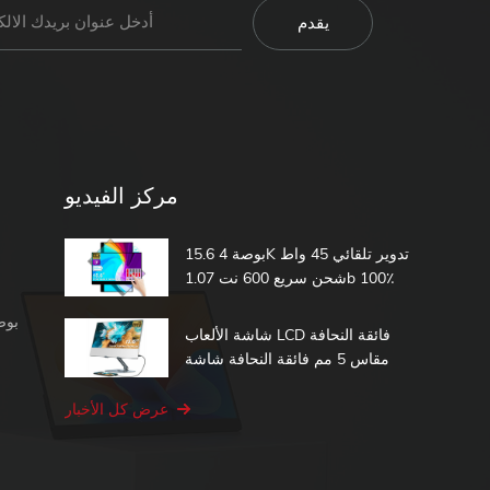
مركز الفيديو
15.6 بوصة 4K تدوير تلقائي 45 واط
شحن سريع 600 نت 1.07b 100٪
DCI-P3 مدمج في بطارية تعمل
شاشة محمولة 1080 بكسل
باللمس شاشة محمولة
شاشة الألعاب LCD فائقة النحافة
مقاس 5 مم فائقة النحافة شاشة
الكمبيوتر الثانية 15.6 شاشة تعمل
باللمس المحمولة
عرض كل الأخبار