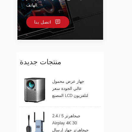
الهاتف.
اتصل بنا
منتجات جديدة
جهاز عرض محمول
عالي الجودة سعر
المصنع LCD لتلفزيون
الهاتف المحمول يدعم
1080P أندرويد 9.0 16
2.4 / 5 جيجاهرتز
جيجابايت 32 جيجابايت
Airplay 4K 30
واي فاي المسرح
جيجاهرتز جهاز إرسال
المنزلي