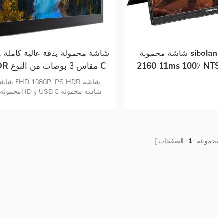
شاشة محمولة sibolan 3840 X
17 . شا
2160 11ms 100٪ NTS
HDR مقاس 3 بوص
بوصة 4K LED
مقاس 1920 * 1080
شاشة HD 1080P IPS HDR
وخفيفة الوزن
مجموعه
1
الصفحات