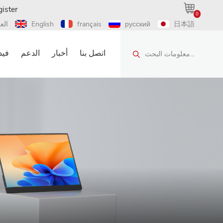
ister
0
日本語
русский
français
English
الع
اتصل بنا
أخبار
الدعم
فيد
معلومات البحث...