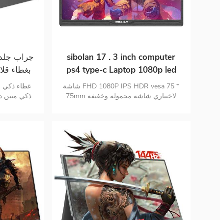
sibolan 17 . 3 inch computer
جراب جلدي
ps4 type-c Laptop 1080p led
IPS panel شاشة ألعاب محمولة
لل
شاشة FHD 1080P IPS HDR vesa 75 *
غطاء ذكي 
75mm لاختياري شاشة محمولة وخفيفة
ذكي متين دا
الوزن