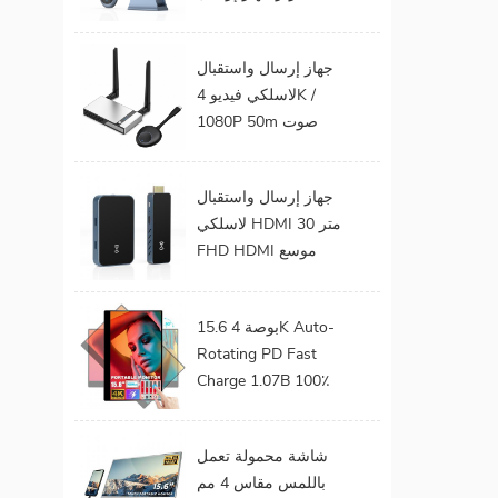
الفيديو الصوت إلى
شاشة التلفزيون يدعم
جهاز إرسال واستقبال
جهاز إرسال واستقبال
لاسلكي فيديو 4K /
HDMI لاسلكي
1080P 50m صوت
وفيديو لاسلكي لجهاز
عرض التلفزيون
جهاز إرسال واستقبال
لاسلكي HDMI 30 متر
FHD HDMI موسع
صوت فيديو من هاتف
محمول إلى تلفزيون
15.6 بوصة 4K Auto-
بروجيكتور للألعاب 0
Rotating PD Fast
كمون
Charge 1.07B 100٪
DCI-P3 Color Gamut
Battery build in Touch
شاشة محمولة تعمل
Portable Monitor
باللمس مقاس 4 مم
لأجهزة الكمبيوتر