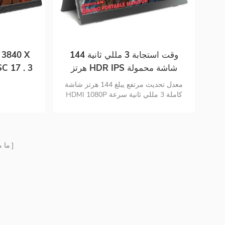
وقت استجابة 3 مللي ثانية 144
هرتز HDR IPS شاشة محمولة
C 17 . 3
للألعاب
معدل تحديث مرتفع يبلغ 144 هرتز شاشة
HDMI 1080P كاملة 3 مللي ثانية سرعة
الاستجابة اتصال أجهزة متعددة ترقية
التكوين والعناية بالعيون نحيف , خفيف الوزن
ومحمول
ما 