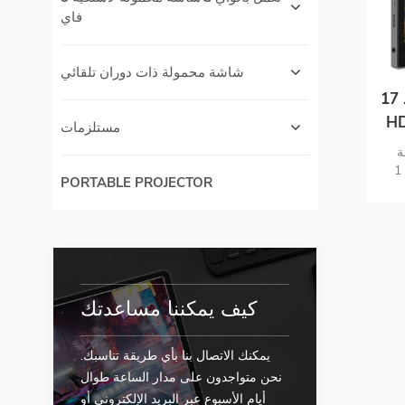
فاي
شاشة محمولة ذات دوران تلقائي
شة محمولة بدقة عالية كاملة
ات من النوع C
مستلزمات
F شاشة
محمولة 1HD و USB C شاشة محمولة
PORTABLE PROJECTOR
كيف يمكننا مساعدتك
يمكنك الاتصال بنا بأي طريقة تناسبك.
نحن متواجدون على مدار الساعة طوال
أيام الأسبوع عبر البريد الإلكتروني أو