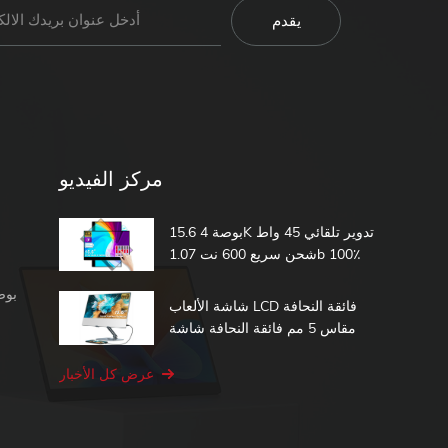
مركز الفيديو
15.6 بوصة 4K تدوير تلقائي 45 واط
شحن سريع 600 نت 1.07b 100٪
DCI-P3 مدمج في بطارية تعمل
شاشة محمولة 1080 بكسل
باللمس شاشة محمولة
شاشة الألعاب LCD فائقة النحافة
مقاس 5 مم فائقة النحافة شاشة
الكمبيوتر الثانية 15.6 شاشة تعمل
باللمس المحمولة
عرض كل الأخبار