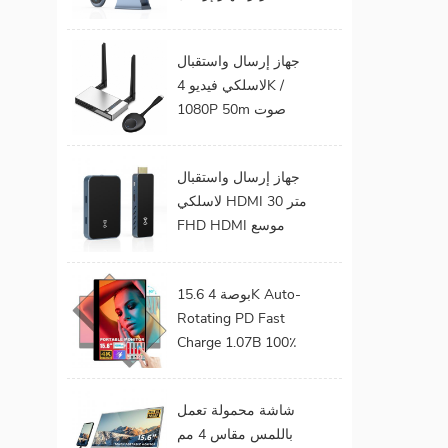
الفيديو الصوت إلى
شاشة التلفزيون يدعم
جهاز إرسال واستقبال
جهاز إرسال واستقبال
لاسلكي فيديو 4K /
HDMI لاسلكي
1080P 50m صوت
وفيديو لاسلكي لجهاز
عرض التلفزيون
جهاز إرسال واستقبال
لاسلكي HDMI 30 متر
FHD HDMI موسع
صوت فيديو من هاتف
محمول إلى تلفزيون
15.6 بوصة 4K Auto-
بروجيكتور للألعاب 0
Rotating PD Fast
كمون
Charge 1.07B 100٪
DCI-P3 Color Gamut
Battery build in Touch
شاشة محمولة تعمل
Portable Monitor
باللمس مقاس 4 مم
لأجهزة الكمبيوتر