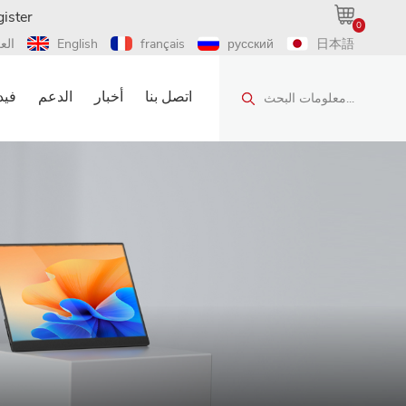
ister
0
日本語
русский
français
English
الع
اتصل بنا
أخبار
الدعم
فيد
معلومات البحث...