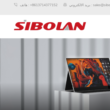
sales@sib
بريد الالكتروني :
+8613714377152
هاتف :