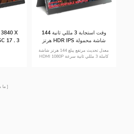
وقت استجابة 3 مللي ثانية 144
هرتز HDR IPS شاشة محمولة
C 17 . 3
للألعاب
معدل تحديث مرتفع يبلغ 144 هرتز شاشة
HDMI 1080P كاملة 3 مللي ثانية سرعة
الاستجابة اتصال أجهزة متعددة ترقية
التكوين والعناية بالعيون نحيف , خفيف الوزن
ومحمول
ما 