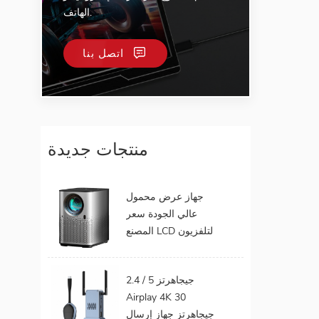
الهاتف.
اتصل بنا
منتجات جديدة
جهاز عرض محمول
عالي الجودة سعر
المصنع LCD لتلفزيون
الهاتف المحمول يدعم
1080P أندرويد 9.0 16
2.4 / 5 جيجاهرتز
جيجابايت 32 جيجابايت
Airplay 4K 30
واي فاي المسرح
جيجاهرتز جهاز إرسال
المنزلي