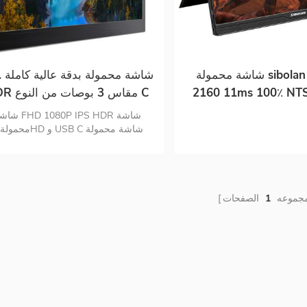
شاشة محمولة sibolan 3840 X
17 . شا
2160 11ms 100٪ NTS
HDR مقاس 3 بوص
بوصة 4K LED
مقاس 1920 * 1080
شاشة HD 1080P IPS HDR
وخفيفة الوزن
مجموعه
1
الصفحات