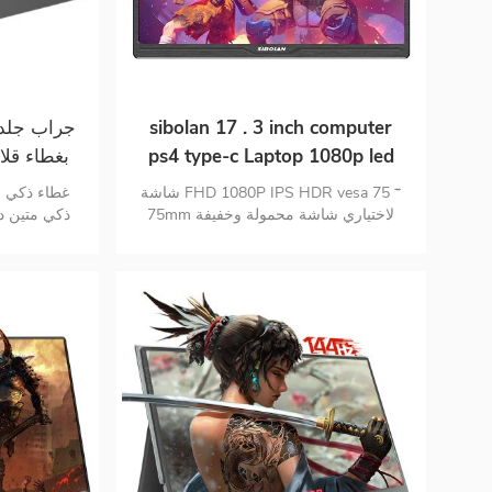
sibolan 17 . 3 inch computer
جراب جلدي
ps4 type-c Laptop 1080p led
IPS panel شاشة ألعاب محمولة
لل
شاشة FHD 1080P IPS HDR vesa 75 *
غطاء ذكي 
75mm لاختياري شاشة محمولة وخفيفة
ذكي متين دا
الوزن