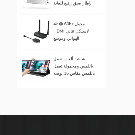
بإطار ضيق رفيع للغاية
المحمول
مقاس 15 . مقاس 6
بوصات بدقة 1080
4k @ 60hz محول
بكسل
HDMI لاسلكي ثنائي
الهوائي وموسع
لمخرجات الفيديو
المزدوجة
شاشة ألعاب تعمل
باللمس ومحمولة تعمل
باللمس مقاس 16 بوصة
(تعمل باللمس لنظام
التشغيل Mac OS /
Surface Pro)